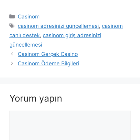
Kategoriler
Casinom
Etiketler
casinom adresinizi güncellemesi
,
casinom
canlı destek
,
casinom giriş adresinizi
güncellemesi
Casinom Gerçek Casino
Casinom Ödeme Bilgileri
Yorum yapın
Yorum