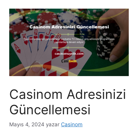
Casinom Adresinizi
Güncellemesi
Mayıs 4, 2024
yazar
Casinom