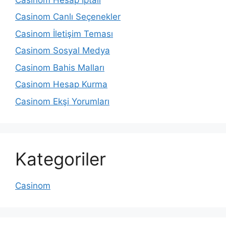
Casinom Canlı Seçenekler
Casinom İletişim Teması
Casinom Sosyal Medya
Casinom Bahis Malları
Casinom Hesap Kurma
Casinom Ekşi Yorumları
Kategoriler
Casinom