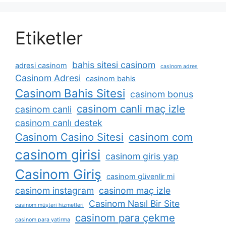
Etiketler
bahis sitesi casinom
adresi casinom
casinom adres
Casinom Adresi
casinom bahis
Casinom Bahis Sitesi
casinom bonus
casinom canli maç izle
casinom canli
casinom canlı destek
Casinom Casino Sitesi
casinom com
casinom girisi
casinom giris yap
Casinom Giriş
casinom güvenlir mi
casinom instagram
casinom maç izle
Casinom Nasıl Bir Site
casinom müşteri hizmetleri
casinom para çekme
casinom para yatirma