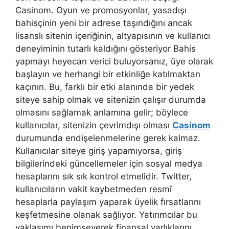
Casinom. Oyun ve promosyonlar, yasadışı
bahisçinin yeni bir adrese taşındığını ancak
lisanslı sitenin içeriğinin, altyapısının ve kullanıcı
deneyiminin tutarlı kaldığını gösteriyor Bahis
yapmayı heyecan verici buluyorsanız, üye olarak
başlayın ve herhangi bir etkinliğe katılmaktan
kaçının. Bu, farklı bir etki alanında bir yedek
siteye sahip olmak ve sitenizin çalışır durumda
olmasını sağlamak anlamına gelir; böylece
kullanıcılar, sitenizin çevrimdışı olması
Casinom
durumunda endişelenmelerine gerek kalmaz.
Kullanıcılar siteye giriş yapamıyorsa, giriş
bilgilerindeki güncellemeler için sosyal medya
hesaplarını sık sık kontrol etmelidir. Twitter,
kullanıcıların vakit kaybetmeden resmî
hesaplarla paylaşım yaparak üyelik fırsatlarını
keşfetmesine olanak sağlıyor. Yatırımcılar bu
yaklaşımı benimseyerek finansal varlıklarını