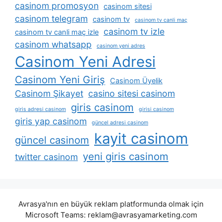
casinom promosyon
casinom sitesi
casinom telegram
casinom tv
casinom tv canli maç
casinom tv izle
casinom tv canli maç izle
casinom whatsapp
casinom yeni adres
Casinom Yeni Adresi
Casinom Yeni Giriş
Casinom Üyelik
Casinom Şikayet
casino sitesi casinom
giris casinom
giris adresi casinom
girisi casinom
giris yap casinom
güncel adresi casinom
kayit casinom
güncel casinom
yeni giris casinom
twitter casinom
Avrasya'nın en büyük reklam platformunda olmak için
Microsoft Teams:
reklam@avrasyamarketing.com