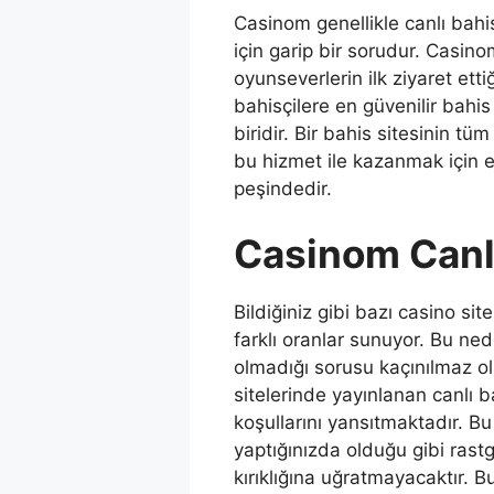
Casinom genellikle canlı bahi
için garip bir sorudur. Casin
oyunseverlerin ilk ziyaret ettiğ
bahisçilere en güvenilir bahis
biridir. Bir bahis sitesinin t
bu hizmet ile kazanmak için e
peşindedir.
Casinom Canl
Bildiğiniz gibi bazı casino sit
farklı oranlar sunuyor. Bu ned
olmadığı sorusu kaçınılmaz ol
sitelerinde yayınlanan canlı 
koşullarını yansıtmaktadır. Bu
yaptığınızda olduğu gibi rast
kırıklığına uğratmayacaktır. 