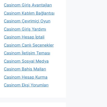
Casinom Giriş Avantajları
Casinom Katılım Bağlantısı
Casinom Çevrimiçi Oyun
Casinom Giriş Yardımı
Casinom Hesap İptali
Casinom Canlı Seçenekler
Casinom İletişim Teması
Casinom Sosyal Medya
Casinom Bahis Malları
Casinom Hesap Kurma
Casinom Ekşi Yorumları