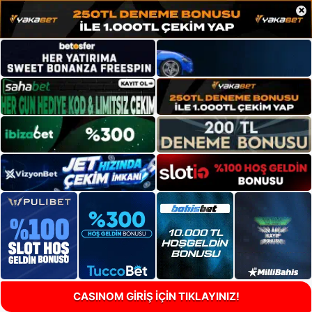
×
CASINOM GİRİŞ İÇİN TIKLAYINIZ!