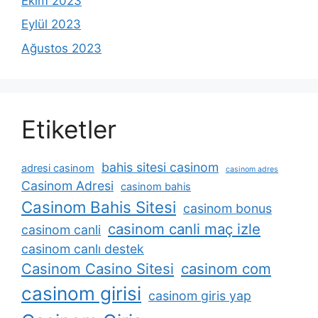
Ekim 2023
Eylül 2023
Ağustos 2023
Etiketler
bahis sitesi casinom
adresi casinom
casinom adres
Casinom Adresi
casinom bahis
Casinom Bahis Sitesi
casinom bonus
casinom canli maç izle
casinom canli
casinom canlı destek
Casinom Casino Sitesi
casinom com
casinom girisi
casinom giris yap