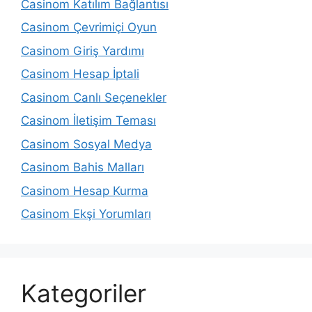
Casinom Katılım Bağlantısı
Casinom Çevrimiçi Oyun
Casinom Giriş Yardımı
Casinom Hesap İptali
Casinom Canlı Seçenekler
Casinom İletişim Teması
Casinom Sosyal Medya
Casinom Bahis Malları
Casinom Hesap Kurma
Casinom Ekşi Yorumları
Kategoriler