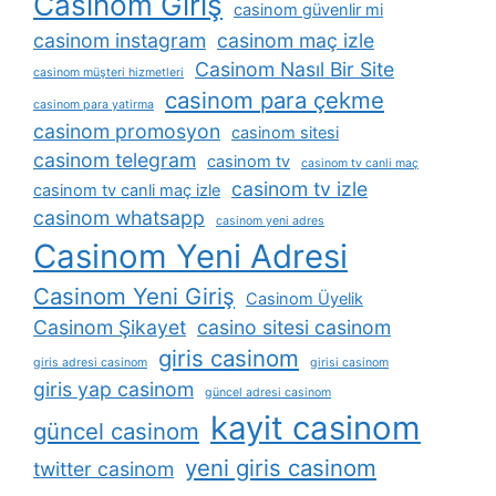
Casinom Giriş
casinom güvenlir mi
casinom instagram
casinom maç izle
Casinom Nasıl Bir Site
casinom müşteri hizmetleri
casinom para çekme
casinom para yatirma
casinom promosyon
casinom sitesi
casinom telegram
casinom tv
casinom tv canli maç
casinom tv izle
casinom tv canli maç izle
casinom whatsapp
casinom yeni adres
Casinom Yeni Adresi
Casinom Yeni Giriş
Casinom Üyelik
Casinom Şikayet
casino sitesi casinom
giris casinom
giris adresi casinom
girisi casinom
giris yap casinom
güncel adresi casinom
kayit casinom
güncel casinom
yeni giris casinom
twitter casinom