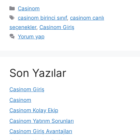
Kategoriler
Casinom
Etiketler
casinom birinci sınıf
,
casinom canlı
seçenekler
,
Casinom Giriş
Yorum yap
Son Yazılar
Casinom Giriş
Casinom
Casinom Kolay Ekip
Casinom Yatırım Sorunları
Casinom Giriş Avantajları