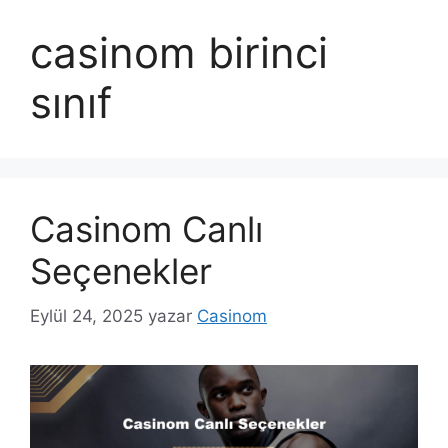
casinom birinci
sınıf
Casinom Canlı
Seçenekler
Eylül 24, 2025
yazar
Casinom