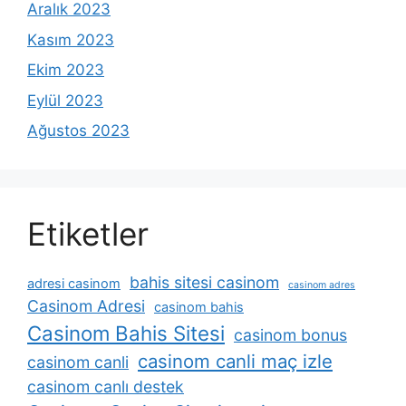
Aralık 2023
Kasım 2023
Ekim 2023
Eylül 2023
Ağustos 2023
Etiketler
bahis sitesi casinom
adresi casinom
casinom adres
Casinom Adresi
casinom bahis
Casinom Bahis Sitesi
casinom bonus
casinom canli maç izle
casinom canli
casinom canlı destek