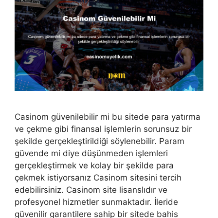
Casinom güvenilebilir mi bu sitede para yatırma
ve çekme gibi finansal işlemlerin sorunsuz bir
şekilde gerçekleştirildiği söylenebilir. Param
güvende mi diye düşünmeden işlemleri
gerçekleştirmek ve kolay bir şekilde para
çekmek istiyorsanız Casinom sitesini tercih
edebilirsiniz. Casinom site lisanslıdır ve
profesyonel hizmetler sunmaktadır. İleride
güvenilir garantilere sahip bir sitede bahis