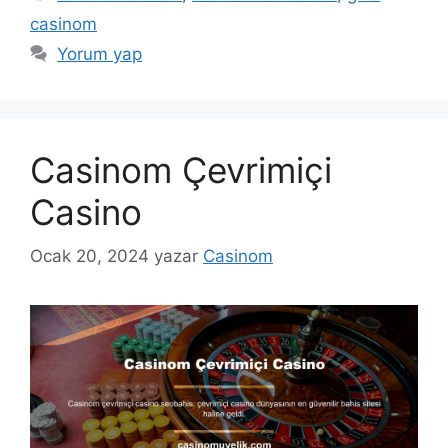
casinom
Yorum yap
Casinom Çevrimiçi
Casino
Ocak 20, 2024
yazar
Casinom