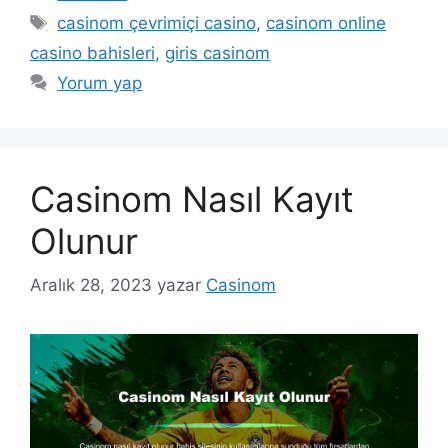
Etiketler
casinom çevrimiçi casino
,
casinom online
casino bahisleri
,
giris casinom
Yorum yap
Casinom Nasıl Kayıt
Olunur
Aralık 28, 2023
yazar
Casinom