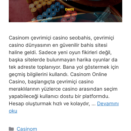
Casinom çevrimiçi casino seobahis, çevrimiçi
casino dünyasının en güvenilir bahis sitesi
haline geldi. Sadece yeni oyun fikirleri değil,
başka sitelerde bulunmayan harika oyunlar da
tek adreste toplanıyor. Bana yol göstermek için
geçmiş bilgilerini kullandı. Casinom Online
Casino, başlangıçta çevrimiçi casino
meraklılarının yüzlerce casino arasından seçim
yapabileceği kullanıcı dostu bir platformdu.
Hesap oluşturmak hızlı ve kolaydır, …
Devamını
oku
Kategoriler
Casinom