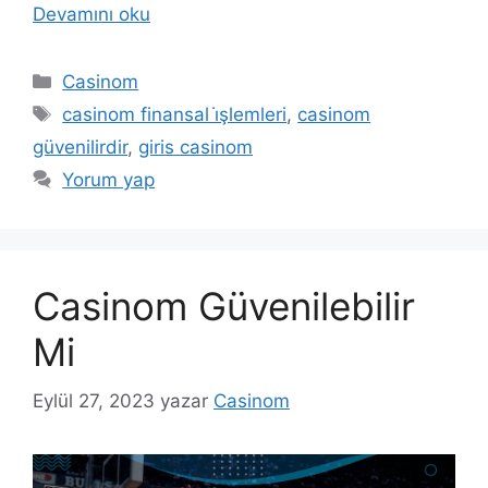
Devamını oku
Kategoriler
Casinom
Etiketler
casinom finansal i̇şlemleri
,
casinom
güvenilirdir
,
giris casinom
Yorum yap
Casinom Güvenilebilir
Mi
Eylül 27, 2023
yazar
Casinom