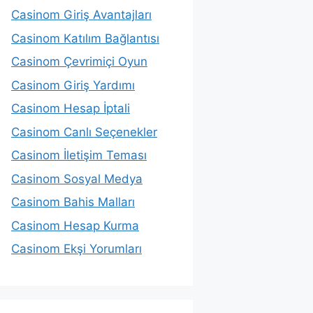
Casinom Giriş Avantajları
Casinom Katılım Bağlantısı
Casinom Çevrimiçi Oyun
Casinom Giriş Yardımı
Casinom Hesap İptali
Casinom Canlı Seçenekler
Casinom İletişim Teması
Casinom Sosyal Medya
Casinom Bahis Malları
Casinom Hesap Kurma
Casinom Ekşi Yorumları