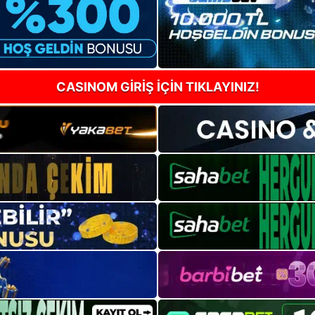
CASINOM GİRİŞ İÇİN TIKLAYINIZ!