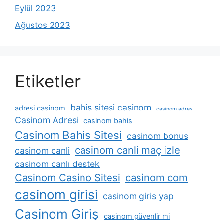
Eylül 2023
Ağustos 2023
Etiketler
bahis sitesi casinom
adresi casinom
casinom adres
Casinom Adresi
casinom bahis
Casinom Bahis Sitesi
casinom bonus
casinom canli maç izle
casinom canli
casinom canlı destek
Casinom Casino Sitesi
casinom com
casinom girisi
casinom giris yap
Casinom Giriş
casinom güvenlir mi