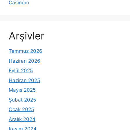
Casinom
Arşivler
Temmuz 2026
Haziran 2026
Eylül 2025
Haziran 2025
Mayıs 2025
Şubat 2025
Ocak 2025
Aralık 2024
Kasım 2024