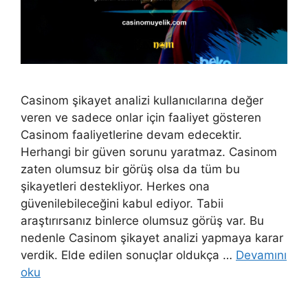
Casinom şikayet analizi kullanıcılarına değer
veren ve sadece onlar için faaliyet gösteren
Casinom faaliyetlerine devam edecektir.
Herhangi bir güven sorunu yaratmaz. Casinom
zaten olumsuz bir görüş olsa da tüm bu
şikayetleri destekliyor. Herkes ona
güvenilebileceğini kabul ediyor. Tabii
araştırırsanız binlerce olumsuz görüş var. Bu
nedenle Casinom şikayet analizi yapmaya karar
verdik. Elde edilen sonuçlar oldukça …
Devamını
oku