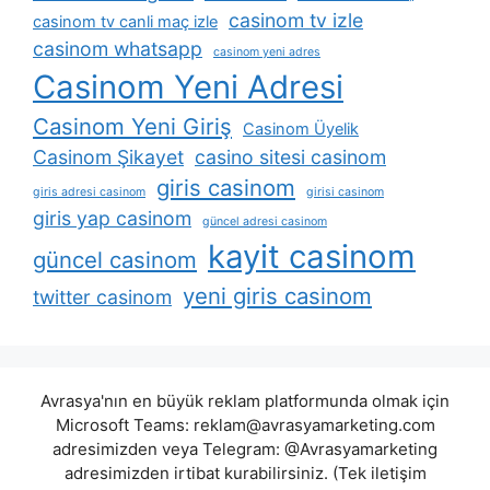
casinom tv izle
casinom tv canli maç izle
casinom whatsapp
casinom yeni adres
Casinom Yeni Adresi
Casinom Yeni Giriş
Casinom Üyelik
Casinom Şikayet
casino sitesi casinom
giris casinom
giris adresi casinom
girisi casinom
giris yap casinom
güncel adresi casinom
kayit casinom
güncel casinom
yeni giris casinom
twitter casinom
Avrasya'nın en büyük reklam platformunda olmak için
Microsoft Teams:
reklam@avrasyamarketing.com
adresimizden veya Telegram: @Avrasyamarketing
adresimizden irtibat kurabilirsiniz. (Tek iletişim