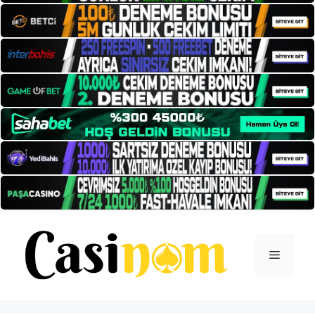
İçeriğe
atla
Menü