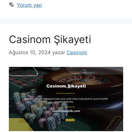
Yorum yap
Casinom Şikayeti
Ağustos 10, 2024
yazar
Casinom