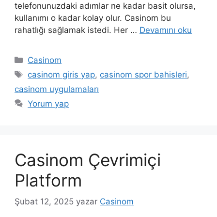
telefonunuzdaki adımlar ne kadar basit olursa,
kullanımı o kadar kolay olur. Casinom bu
rahatlığı sağlamak istedi. Her …
Devamını oku
Kategoriler
Casinom
Etiketler
casinom giris yap
,
casinom spor bahisleri
,
casinom uygulamaları
Yorum yap
Casinom Çevrimiçi
Platform
Şubat 12, 2025
yazar
Casinom