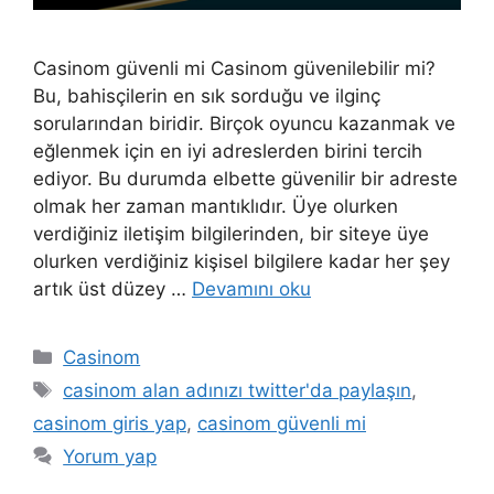
Casinom güvenli mi Casinom güvenilebilir mi?
Bu, bahisçilerin en sık sorduğu ve ilginç
sorularından biridir. Birçok oyuncu kazanmak ve
eğlenmek için en iyi adreslerden birini tercih
ediyor. Bu durumda elbette güvenilir bir adreste
olmak her zaman mantıklıdır. Üye olurken
verdiğiniz iletişim bilgilerinden, bir siteye üye
olurken verdiğiniz kişisel bilgilere kadar her şey
artık üst düzey …
Devamını oku
Kategoriler
Casinom
Etiketler
casinom alan adınızı twitter'da paylaşın
,
casinom giris yap
,
casinom güvenli mi
Yorum yap