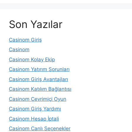
Son Yazılar
Casinom Giriş
Casinom
Casinom Kolay Ekip
Casinom Yatırım Sorunları
Casinom Giriş Avantajları
Casinom Katılım Bağlantısı
Casinom Çevrimiçi Oyun
Casinom Giriş Yardımı
Casinom Hesap İptali
Casinom Canlı Seçenekler