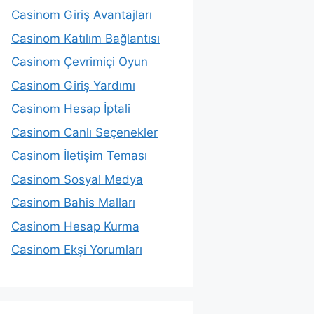
Casinom Giriş Avantajları
Casinom Katılım Bağlantısı
Casinom Çevrimiçi Oyun
Casinom Giriş Yardımı
Casinom Hesap İptali
Casinom Canlı Seçenekler
Casinom İletişim Teması
Casinom Sosyal Medya
Casinom Bahis Malları
Casinom Hesap Kurma
Casinom Ekşi Yorumları