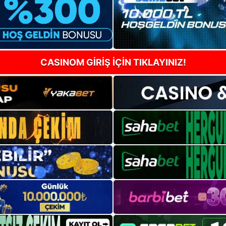
CASINOM GİRİŞ İÇİN TIKLAYINIZ!