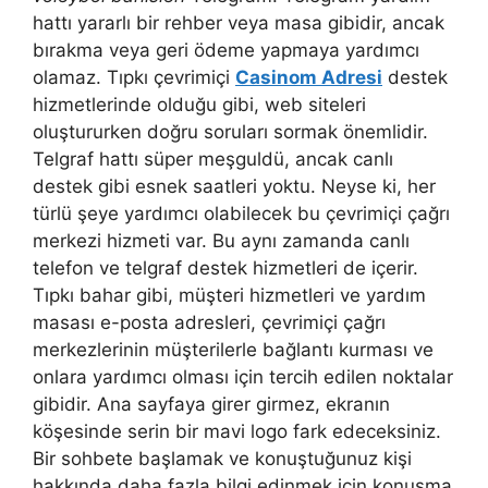
hattı yararlı bir rehber veya masa gibidir, ancak
bırakma veya geri ödeme yapmaya yardımcı
olamaz. Tıpkı çevrimiçi
Casinom Adresi
destek
hizmetlerinde olduğu gibi, web siteleri
oluştururken doğru soruları sormak önemlidir.
Telgraf hattı süper meşguldü, ancak canlı
destek gibi esnek saatleri yoktu. Neyse ki, her
türlü şeye yardımcı olabilecek bu çevrimiçi çağrı
merkezi hizmeti var. Bu aynı zamanda canlı
telefon ve telgraf destek hizmetleri de içerir.
Tıpkı bahar gibi, müşteri hizmetleri ve yardım
masası e-posta adresleri, çevrimiçi çağrı
merkezlerinin müşterilerle bağlantı kurması ve
onlara yardımcı olması için tercih edilen noktalar
gibidir. Ana sayfaya girer girmez, ekranın
köşesinde serin bir mavi logo fark edeceksiniz.
Bir sohbete başlamak ve konuştuğunuz kişi
hakkında daha fazla bilgi edinmek için konuşma