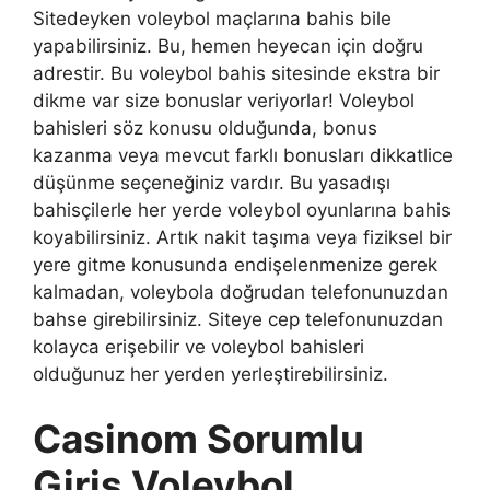
Sitedeyken voleybol maçlarına bahis bile
yapabilirsiniz. Bu, hemen heyecan için doğru
adrestir. Bu voleybol bahis sitesinde ekstra bir
dikme var size bonuslar veriyorlar! Voleybol
bahisleri söz konusu olduğunda, bonus
kazanma veya mevcut farklı bonusları dikkatlice
düşünme seçeneğiniz vardır. Bu yasadışı
bahisçilerle her yerde voleybol oyunlarına bahis
koyabilirsiniz. Artık nakit taşıma veya fiziksel bir
yere gitme konusunda endişelenmenize gerek
kalmadan, voleybola doğrudan telefonunuzdan
bahse girebilirsiniz. Siteye cep telefonunuzdan
kolayca erişebilir ve voleybol bahisleri
olduğunuz her yerden yerleştirebilirsiniz.
Casinom Sorumlu
Giriş Voleybol