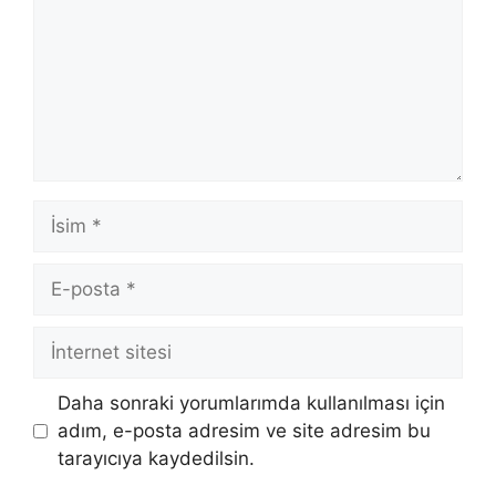
İsim
E-
posta
İnternet
sitesi
Daha sonraki yorumlarımda kullanılması için
adım, e-posta adresim ve site adresim bu
tarayıcıya kaydedilsin.