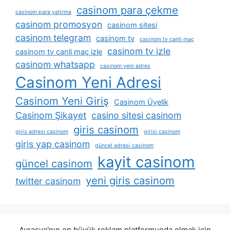
casinom para çekme
casinom para yatirma
casinom promosyon
casinom sitesi
casinom telegram
casinom tv
casinom tv canli maç
casinom tv izle
casinom tv canli maç izle
casinom whatsapp
casinom yeni adres
Casinom Yeni Adresi
Casinom Yeni Giriş
Casinom Üyelik
Casinom Şikayet
casino sitesi casinom
giris casinom
giris adresi casinom
girisi casinom
giris yap casinom
güncel adresi casinom
kayit casinom
güncel casinom
yeni giris casinom
twitter casinom
Avrasya'nın en büyük reklam platformunda olmak için