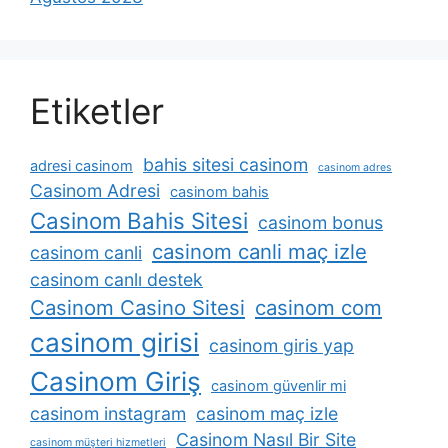
Etiketler
bahis sitesi casinom
adresi casinom
casinom adres
Casinom Adresi
casinom bahis
Casinom Bahis Sitesi
casinom bonus
casinom canli maç izle
casinom canli
casinom canlı destek
Casinom Casino Sitesi
casinom com
casinom girisi
casinom giris yap
Casinom Giriş
casinom güvenlir mi
casinom instagram
casinom maç izle
Casinom Nasıl Bir Site
casinom müşteri hizmetleri