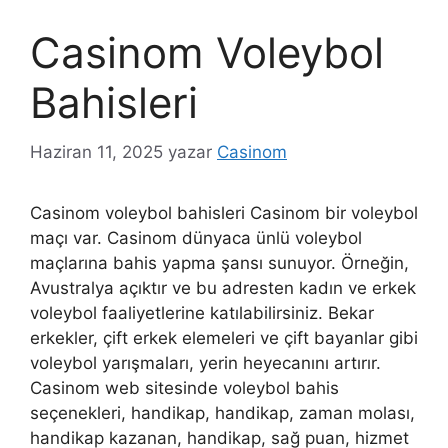
Casinom Voleybol
Bahisleri
Haziran 11, 2025
yazar
Casinom
Casinom voleybol bahisleri Casinom bir voleybol
maçı var. Casinom dünyaca ünlü voleybol
maçlarına bahis yapma şansı sunuyor. Örneğin,
Avustralya açıktır ve bu adresten kadın ve erkek
voleybol faaliyetlerine katılabilirsiniz. Bekar
erkekler, çift erkek elemeleri ve çift bayanlar gibi
voleybol yarışmaları, yerin heyecanını artırır.
Casinom web sitesinde voleybol bahis
seçenekleri, handikap, handikap, zaman molası,
handikap kazanan, handikap, sağ puan, hizmet