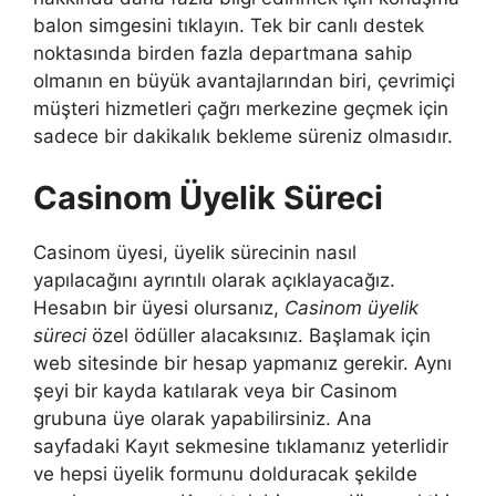
balon simgesini tıklayın. Tek bir canlı destek
noktasında birden fazla departmana sahip
olmanın en büyük avantajlarından biri, çevrimiçi
müşteri hizmetleri çağrı merkezine geçmek için
sadece bir dakikalık bekleme süreniz olmasıdır.
Casinom Üyelik Süreci
Casinom üyesi, üyelik sürecinin nasıl
yapılacağını ayrıntılı olarak açıklayacağız.
Hesabın bir üyesi olursanız,
Casinom üyelik
süreci
özel ödüller alacaksınız. Başlamak için
web sitesinde bir hesap yapmanız gerekir. Aynı
şeyi bir kayda katılarak veya bir Casinom
grubuna üye olarak yapabilirsiniz. Ana
sayfadaki Kayıt sekmesine tıklamanız yeterlidir
ve hepsi üyelik formunu dolduracak şekilde