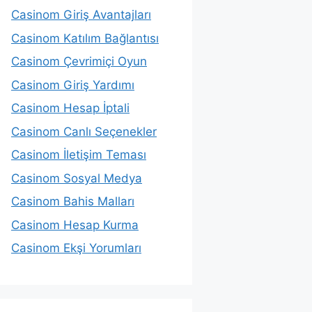
Casinom Giriş Avantajları
Casinom Katılım Bağlantısı
Casinom Çevrimiçi Oyun
Casinom Giriş Yardımı
Casinom Hesap İptali
Casinom Canlı Seçenekler
Casinom İletişim Teması
Casinom Sosyal Medya
Casinom Bahis Malları
Casinom Hesap Kurma
Casinom Ekşi Yorumları