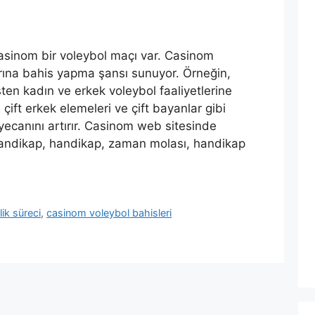
asinom bir voleybol maçı var. Casinom
ına bahis yapma şansı sunuyor. Örneğin,
ten kadın ve erkek voleybol faaliyetlerine
, çift erkek elemeleri ve çift bayanlar gibi
eyecanını artırır. Casinom web sitesinde
handikap, handikap, zaman molası, handikap
ik süreci
,
casinom voleybol bahisleri