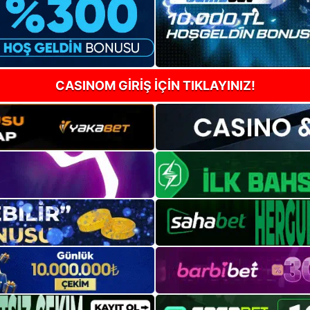
CASINOM GİRİŞ İÇİN TIKLAYINIZ!