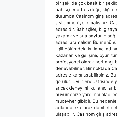
bir şekilde çok basit bir şeki
bahisçiler adres değişikliği 
durumda Casinom giriş adresi
sistemine üye olmalısınız. C
adresidir. Bahisçiler, bilgis
yazarak ve ana sayfanın sağ 
adresi aramalıdır. Bu menünü
ilgili bölümdeki kullanıcı adın
Kazanan ve gelişmiş oyun türle
profesyonel olarak herhangi 
deneyebilirler. Bir noktada C
adresle karşılaşabilirsiniz. B
görülür. Oyun endüstrisinde y
ancak deneyimli kullanıcılar 
büyümenize yardımcı olabilecek
mücevher gibidir. Bu nedenle, 
adlarına ek olarak dahil etmel
ulaşabilir. Casinom giriş ad