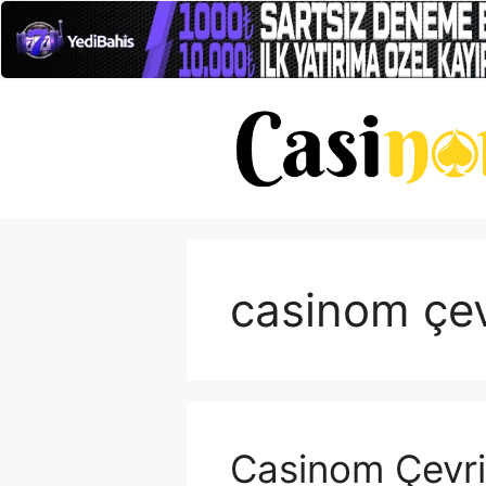
İçeriğe
atla
casinom çev
Casinom Çevri