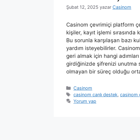
Şubat 12, 2025
yazar
Casinom
Casinom çevrimiçi platform çev
kişiler, kayıt işlemi sırasında 
Bu sorunla karşılaşan bazı kul
yardım isteyebilirler. Casino
geri almak için hangi adımları
girdiğinizde şifrenizi unutm
olmayan bir süreç olduğu or
Kategoriler
Casinom
Etiketler
casinom canlı destek
,
casinom ç
Yorum yap