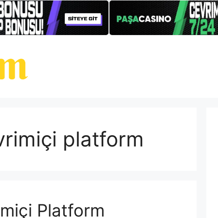
rimiçi platform
miçi Platform