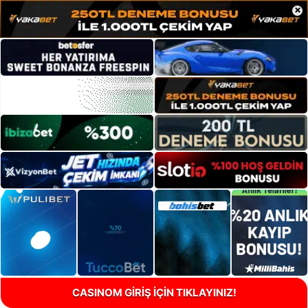
×
CASINOM GİRİŞ İÇİN TIKLAYINIZ!