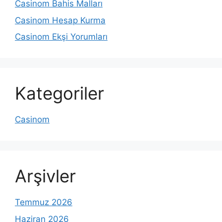
Casinom Bahis Malları
Casinom Hesap Kurma
Casinom Ekşi Yorumları
Kategoriler
Casinom
Arşivler
Temmuz 2026
Haziran 2026