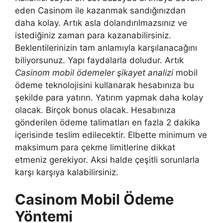
eden Casinom ile kazanmak sandığınızdan
daha kolay. Artık asla dolandırılmazsınız ve
istediğiniz zaman para kazanabilirsiniz.
Beklentilerinizin tam anlamıyla karşılanacağını
biliyorsunuz. Yapı faydalarla doludur. Artık
Casinom mobil ödemeler şikayet analizi
mobil
ödeme teknolojisini kullanarak hesabınıza bu
şekilde para yatırın. Yatırım yapmak daha kolay
olacak. Birçok bonus olacak. Hesabınıza
gönderilen ödeme talimatları en fazla 2 dakika
içerisinde teslim edilecektir. Elbette minimum ve
maksimum para çekme limitlerine dikkat
etmeniz gerekiyor. Aksi halde çeşitli sorunlarla
karşı karşıya kalabilirsiniz.
Casinom Mobil Ödeme
Yöntemi