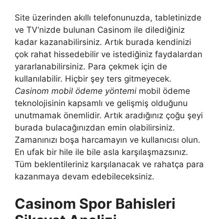
Site üzerinden akıllı telefonunuzda, tabletinizde
ve TV’nizde bulunan Casinom ile dilediğiniz
kadar kazanabilirsiniz. Artık burada kendinizi
çok rahat hissedebilir ve istediğiniz faydalardan
yararlanabilirsiniz. Para çekmek için de
kullanılabilir. Hiçbir şey ters gitmeyecek.
Casinom mobil ödeme yöntemi
mobil ödeme
teknolojisinin kapsamlı ve gelişmiş olduğunu
unutmamak önemlidir. Artık aradığınız çoğu şeyi
burada bulacağınızdan emin olabilirsiniz.
Zamanınızı boşa harcamayın ve kullanıcısı olun.
En ufak bir hile ile bile asla karşılaşmazsınız.
Tüm beklentileriniz karşılanacak ve rahatça para
kazanmaya devam edebileceksiniz.
Casinom Spor Bahisleri