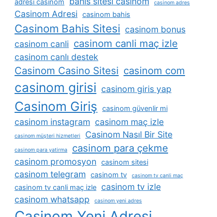
bahis sitesi casinom
adresi casinom
casinom adres
Casinom Adresi
casinom bahis
Casinom Bahis Sitesi
casinom bonus
casinom canli maç izle
casinom canli
casinom canlı destek
Casinom Casino Sitesi
casinom com
casinom girisi
casinom giris yap
Casinom Giriş
casinom güvenlir mi
casinom instagram
casinom maç izle
Casinom Nasıl Bir Site
casinom müşteri hizmetleri
casinom para çekme
casinom para yatirma
casinom promosyon
casinom sitesi
casinom telegram
casinom tv
casinom tv canli maç
casinom tv izle
casinom tv canli maç izle
casinom whatsapp
casinom yeni adres
Casinom Yeni Adresi