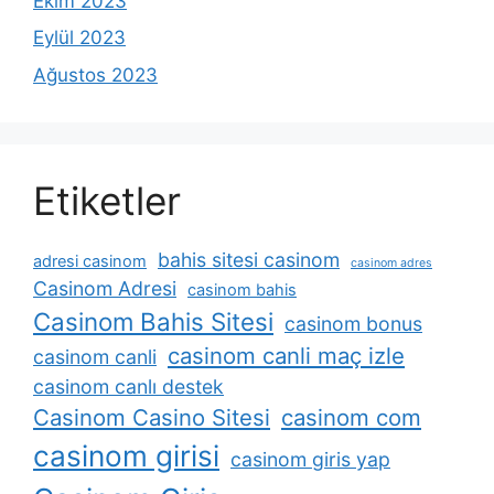
Ekim 2023
Eylül 2023
Ağustos 2023
Etiketler
bahis sitesi casinom
adresi casinom
casinom adres
Casinom Adresi
casinom bahis
Casinom Bahis Sitesi
casinom bonus
casinom canli maç izle
casinom canli
casinom canlı destek
Casinom Casino Sitesi
casinom com
casinom girisi
casinom giris yap