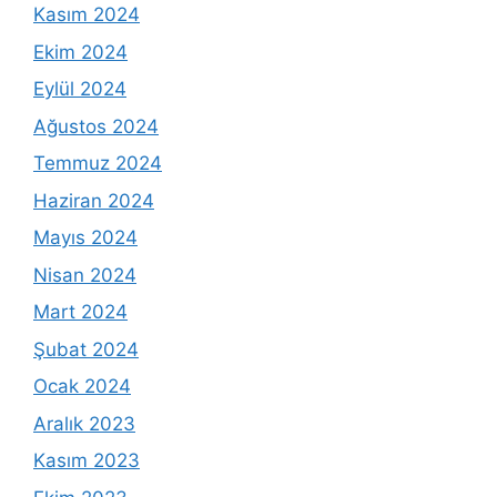
Kasım 2024
Ekim 2024
Eylül 2024
Ağustos 2024
Temmuz 2024
Haziran 2024
Mayıs 2024
Nisan 2024
Mart 2024
Şubat 2024
Ocak 2024
Aralık 2023
Kasım 2023