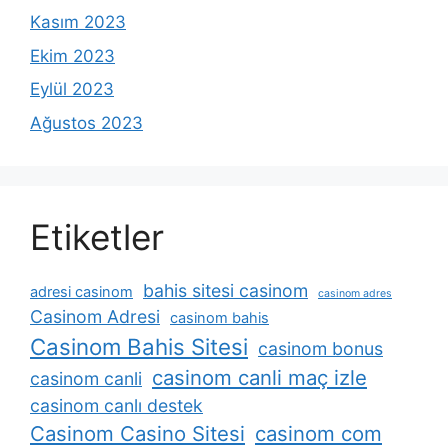
Kasım 2023
Ekim 2023
Eylül 2023
Ağustos 2023
Etiketler
bahis sitesi casinom
adresi casinom
casinom adres
Casinom Adresi
casinom bahis
Casinom Bahis Sitesi
casinom bonus
casinom canli maç izle
casinom canli
casinom canlı destek
Casinom Casino Sitesi
casinom com