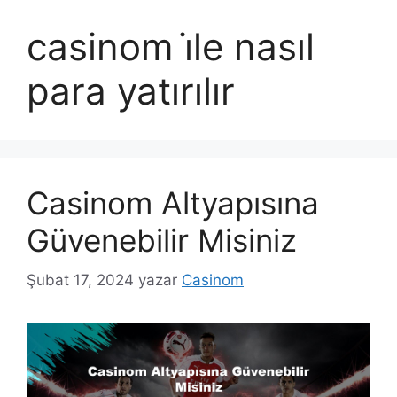
casinom i̇le nasıl
para yatırılır
Casinom Altyapısına
Güvenebilir Misiniz
Şubat 17, 2024
yazar
Casinom