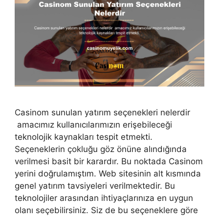
Casinom sunulan yatırım seçenekleri nelerdir
amacımız kullanıcılarımızın erişebileceği
teknolojik kaynakları tespit etmekti.
Seçeneklerin çokluğu göz önüne alındığında
verilmesi basit bir karardır. Bu noktada Casinom
yerini doğrulamıştım. Web sitesinin alt kısmında
genel yatırım tavsiyeleri verilmektedir. Bu
teknolojiler arasından ihtiyaçlarınıza en uygun
olanı seçebilirsiniz. Siz de bu seçeneklere göre