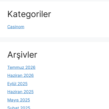
Kategoriler
Casinom
Arşivler
Temmuz 2026
Haziran 2026
Eylül 2025
Haziran 2025
Mayıs 2025
Şubat 2025