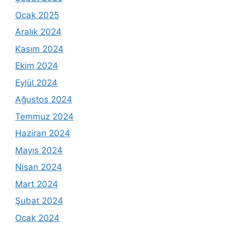
Ocak 2025
Aralık 2024
Kasım 2024
Ekim 2024
Eylül 2024
Ağustos 2024
Temmuz 2024
Haziran 2024
Mayıs 2024
Nisan 2024
Mart 2024
Şubat 2024
Ocak 2024