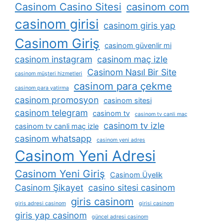
Casinom Casino Sitesi
casinom com
casinom girisi
casinom giris yap
Casinom Giriş
casinom güvenlir mi
casinom instagram
casinom maç izle
Casinom Nasıl Bir Site
casinom müşteri hizmetleri
casinom para çekme
casinom para yatirma
casinom promosyon
casinom sitesi
casinom telegram
casinom tv
casinom tv canli maç
casinom tv izle
casinom tv canli maç izle
casinom whatsapp
casinom yeni adres
Casinom Yeni Adresi
Casinom Yeni Giriş
Casinom Üyelik
Casinom Şikayet
casino sitesi casinom
giris casinom
giris adresi casinom
girisi casinom
giris yap casinom
güncel adresi casinom