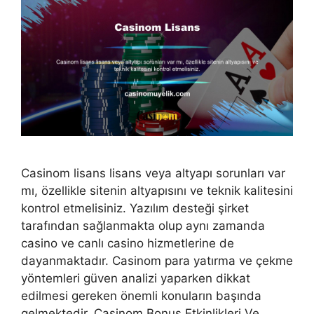
Casinom lisans lisans veya altyapı sorunları var
mı, özellikle sitenin altyapısını ve teknik kalitesini
kontrol etmelisiniz. Yazılım desteği şirket
tarafından sağlanmakta olup aynı zamanda
casino ve canlı casino hizmetlerine de
dayanmaktadır. Casinom para yatırma ve çekme
yöntemleri güven analizi yaparken dikkat
edilmesi gereken önemli konuların başında
gelmektedir. Casinom Bonus Etkinlikleri Ve