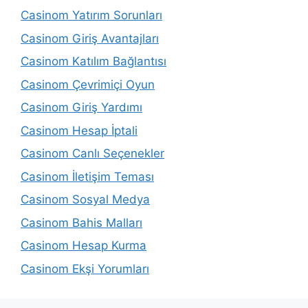
Casinom Yatırım Sorunları
Casinom Giriş Avantajları
Casinom Katılım Bağlantısı
Casinom Çevrimiçi Oyun
Casinom Giriş Yardımı
Casinom Hesap İptali
Casinom Canlı Seçenekler
Casinom İletişim Teması
Casinom Sosyal Medya
Casinom Bahis Malları
Casinom Hesap Kurma
Casinom Ekşi Yorumları