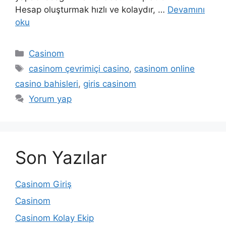
Hesap oluşturmak hızlı ve kolaydır, …
Devamını
oku
Kategoriler
Casinom
Etiketler
casinom çevrimiçi casino
,
casinom online
casino bahisleri
,
giris casinom
Yorum yap
Son Yazılar
Casinom Giriş
Casinom
Casinom Kolay Ekip