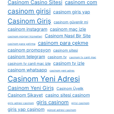
Casinom Casino Sitesi
casinom com
casinom girisi
casinom giris yap
Casinom Giriş
casinom güvenlir mi
casinom instagram
casinom maç izle
Casinom Nasıl Bir Site
casinom müşteri hizmetleri
casinom para çekme
casinom para yatirma
casinom promosyon
casinom sitesi
casinom telegram
casinom tv
casinom tv canli maç
casinom tv izle
casinom tv canli maç izle
casinom whatsapp
casinom yeni adres
Casinom Yeni Adresi
Casinom Yeni Giriş
Casinom Üyelik
Casinom Şikayet
casino sitesi casinom
giris casinom
giris adresi casinom
girisi casinom
giris yap casinom
güncel adresi casinom