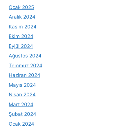
Ocak 2025
Aralık 2024
Kasım 2024
Ekim 2024
Eylül 2024
Ağustos 2024
Temmuz 2024
Haziran 2024
Mayıs 2024
Nisan 2024
Mart 2024
Şubat 2024
Ocak 2024