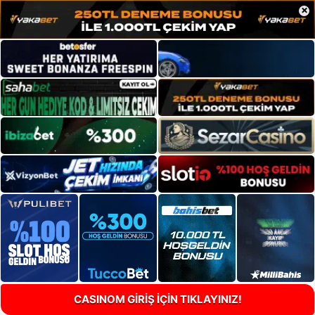
×
CASINOM GİRİŞ İÇİN TIKLAYINIZ!