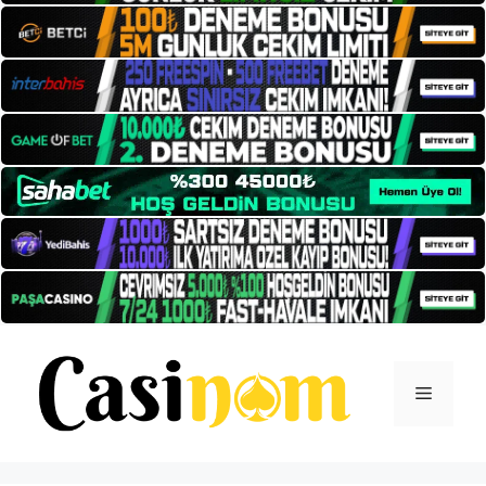
İçeriğe
atla
Menü