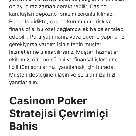
dolayı biraz zaman gerektirebilir. Casino
kuruluşları depozito ibrazını zorunlu kılmaz.
Bununla birlikte, casino kurumunun risk ve
finans ofisi bu özel bağlamda ek belgeler talep
edebilir. Para yatırmanız veya ödeme yapmanız
gerekiyorsa yardım için sitenin müşteri
hizmetlerine ulaşabilirsiniz. Müşteri hizmetleri
ekibimiz, ödeme süreci ve finansal işlemlerle
ilgili tüm sorularınızı yanıtlamak için burada.
Müşteri desteğine ulaşın ve sorularınıza hızlı
yanıtlar alın.
Casinom Poker
Stratejisi Çevrimiçi
Bahis