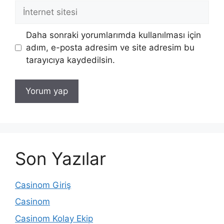
İnternet
sitesi
Daha sonraki yorumlarımda kullanılması için
adım, e-posta adresim ve site adresim bu
tarayıcıya kaydedilsin.
Son Yazılar
Casinom Giriş
Casinom
Casinom Kolay Ekip