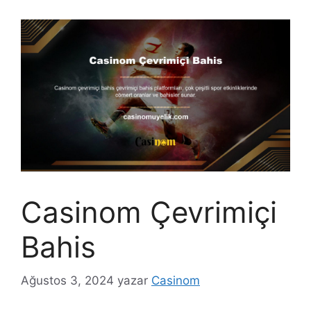
Casinom Çevrimiçi
Bahis
Ağustos 3, 2024
yazar
Casinom