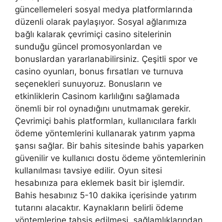
güncellemeleri sosyal medya platformlarında
düzenli olarak paylaşıyor. Sosyal ağlarımıza
bağlı kalarak çevrimiçi casino sitelerinin
sunduğu güncel promosyonlardan ve
bonuslardan yararlanabilirsiniz. Çeşitli spor ve
casino oyunları, bonus fırsatları ve turnuva
seçenekleri sunuyoruz. Bonusların ve
etkinliklerin Casinom karlılığını sağlamada
önemli bir rol oynadığını unutmamak gerekir.
Çevrimiçi bahis platformları, kullanıcılara farklı
ödeme yöntemlerini kullanarak yatırım yapma
şansı sağlar. Bir bahis sitesinde bahis yaparken
güvenilir ve kullanıcı dostu ödeme yöntemlerinin
kullanılması tavsiye edilir. Oyun sitesi
hesabınıza para eklemek basit bir işlemdir.
Bahis hesabınız 5-10 dakika içerisinde yatırım
tutarını alacaktır. Kaynakların belirli ödeme
yöntemlerine tahsis edilmesi, sağlamlıklarından