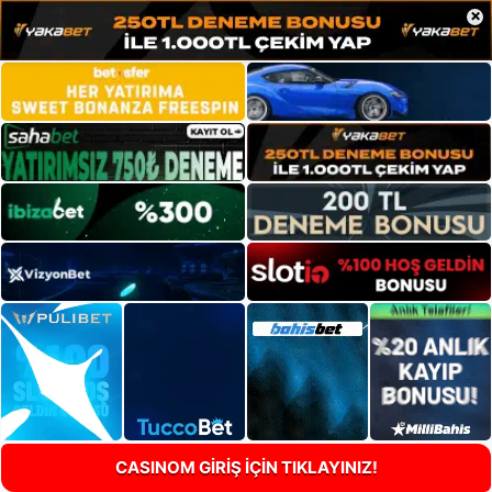
×
CASINOM GİRİŞ İÇİN TIKLAYINIZ!