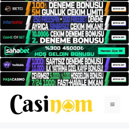
İçeriğe
atla
Menü