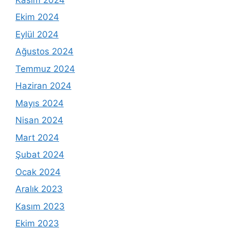
Ekim 2024
Eylül 2024
Ağustos 2024
Temmuz 2024
Haziran 2024
Mayıs 2024
Nisan 2024
Mart 2024
Şubat 2024
Ocak 2024
Aralık 2023
Kasım 2023
Ekim 2023