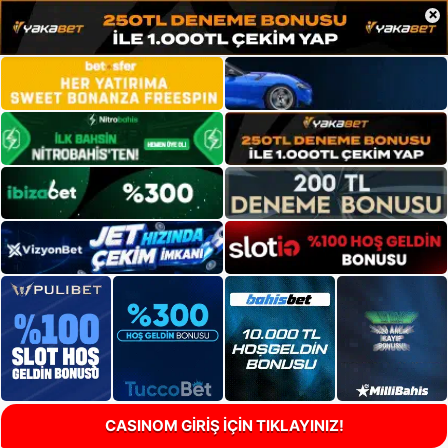
×
CASINOM GİRİŞ İÇİN TIKLAYINIZ!