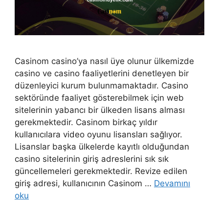
Casinom casino’ya nasıl üye olunur ülkemizde
casino ve casino faaliyetlerini denetleyen bir
düzenleyici kurum bulunmamaktadır. Casino
sektöründe faaliyet gösterebilmek için web
sitelerinin yabancı bir ülkeden lisans alması
gerekmektedir. Casinom birkaç yıldır
kullanıcılara video oyunu lisansları sağlıyor.
Lisanslar başka ülkelerde kayıtlı olduğundan
casino sitelerinin giriş adreslerini sık sık
güncellemeleri gerekmektedir. Revize edilen
giriş adresi, kullanıcının Casinom …
Devamını
oku