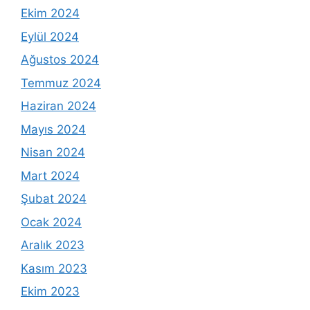
Ekim 2024
Eylül 2024
Ağustos 2024
Temmuz 2024
Haziran 2024
Mayıs 2024
Nisan 2024
Mart 2024
Şubat 2024
Ocak 2024
Aralık 2023
Kasım 2023
Ekim 2023