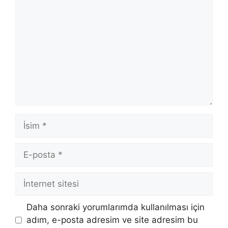
İsim
E-
posta
İnternet
sitesi
Daha sonraki yorumlarımda kullanılması için
adım, e-posta adresim ve site adresim bu