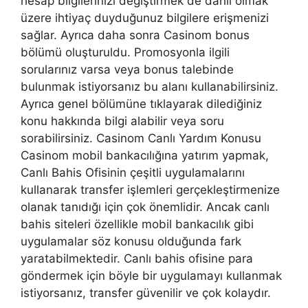
hesap bilgilerinizi değiştirmek de dahil olmak
üzere ihtiyaç duyduğunuz bilgilere erişmenizi
sağlar. Ayrıca daha sonra Casinom bonus
bölümü oluşturuldu. Promosyonla ilgili
sorularınız varsa veya bonus talebinde
bulunmak istiyorsanız bu alanı kullanabilirsiniz.
Ayrıca genel bölümüne tıklayarak dilediğiniz
konu hakkında bilgi alabilir veya soru
sorabilirsiniz. Casinom Canlı Yardım Konusu
Casinom mobil bankacılığına yatırım yapmak,
Canlı Bahis Ofisinin çeşitli uygulamalarını
kullanarak transfer işlemleri gerçekleştirmenize
olanak tanıdığı için çok önemlidir. Ancak canlı
bahis siteleri özellikle mobil bankacılık gibi
uygulamalar söz konusu olduğunda fark
yaratabilmektedir. Canlı bahis ofisine para
göndermek için böyle bir uygulamayı kullanmak
istiyorsanız, transfer güvenilir ve çok kolaydır.