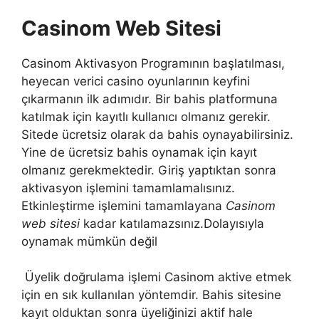
Casinom Web Sitesi
Casinom Aktivasyon Programının başlatılması,
heyecan verici casino oyunlarının keyfini
çıkarmanın ilk adımıdır. Bir bahis platformuna
katılmak için kayıtlı kullanıcı olmanız gerekir.
Sitede ücretsiz olarak da bahis oynayabilirsiniz.
Yine de ücretsiz bahis oynamak için kayıt
olmanız gerekmektedir. Giriş yaptıktan sonra
aktivasyon işlemini tamamlamalısınız.
Etkinleştirme işlemini tamamlayana
Casinom
web sitesi
kadar katılamazsınız.Dolayısıyla
oynamak mümkün değil
Üyelik doğrulama işlemi Casinom aktive etmek
için en sık kullanılan yöntemdir. Bahis sitesine
kayıt olduktan sonra üyeliğinizi aktif hale