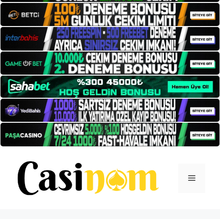
İçeriğe
atla
Menü