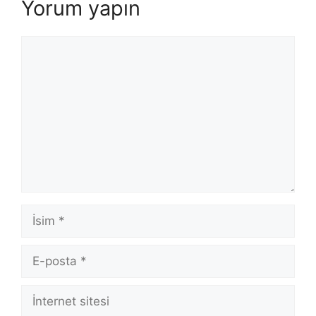
Yorum yapın
Yorum
İsim
E-
posta
İnternet
sitesi