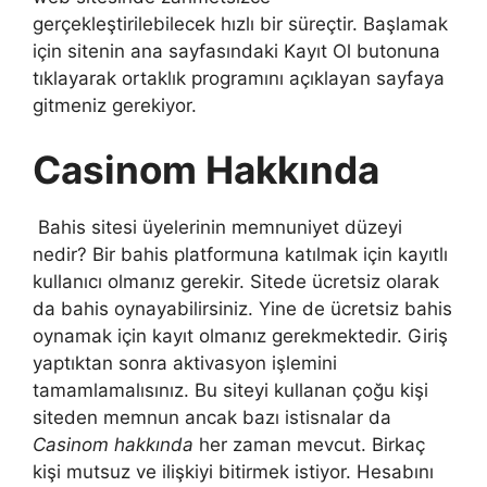
gerçekleştirilebilecek hızlı bir süreçtir. Başlamak
için sitenin ana sayfasındaki Kayıt Ol butonuna
tıklayarak ortaklık programını açıklayan sayfaya
gitmeniz gerekiyor.
Casinom Hakkında
Bahis sitesi üyelerinin memnuniyet düzeyi
nedir? Bir bahis platformuna katılmak için kayıtlı
kullanıcı olmanız gerekir. Sitede ücretsiz olarak
da bahis oynayabilirsiniz. Yine de ücretsiz bahis
oynamak için kayıt olmanız gerekmektedir. Giriş
yaptıktan sonra aktivasyon işlemini
tamamlamalısınız. Bu siteyi kullanan çoğu kişi
siteden memnun ancak bazı istisnalar da
Casinom hakkında
her zaman mevcut. Birkaç
kişi mutsuz ve ilişkiyi bitirmek istiyor. Hesabını