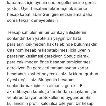
kapatmak için üyenin onu engellemesine gerek
yoktur. Üye, hesabını tekrar açmak isterse
hesap kapatılabilir.Geri giremezsin ama daha
sonra tekrar deneyebilirsin
Hesap sahiplerinin bir bankayla ilişkilerini
sonlandırırken yaptıkları yaygın bir hata,
paralarını çekmeden hak talebinde bulunmaktır.
Casinom hesabını kapatabilmesi için üyenin
parasının kesilmesi gerekiyor. Sonuç olarak,
para çekilmeden önce hesabın temizlenmesi
gerekiyor. Bu görevleri tamamlayana kadar
hesabınızı kaybetmeyeceksiniz. Artık bu grubun
üyesi değilsiniz. Bir üyenin hesabını
sonlandırmak için izin almanız gerekir. Bir
akreditasyon kuruluşu tarafından onaylanmıştır
ve akreditasyon protokollerine uygundur. Bir
kullanıcının profili kaldırılsa bile yeni bir hesap