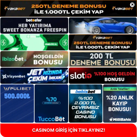
×
CASINOM GİRİŞ İÇİN TIKLAYINIZ!