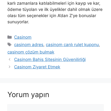
karlı zamanlara katılabilmeleri için kayıp ve kar,
ödeme tüyoları ve ilk üyelikler dahil olmak üzere
olası tüm seçenekler için A’dan Z’ye bonuslar
sunuyorlar.
Kategoriler
Casinom
Etiketler
casinom adres
,
casinom canlı rulet kuponu
,
casinom çözüm bulmak
Casinom Bahis Sitesinin Güvenilirliği
Casinom Ziyaret Etmek
Yorum yapın
Yorum