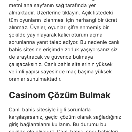
metni ana sayfanın sağ tarafında yer
almaktadır. Üzerlerine tıklayın. Açık listedeki
tüm oyunların izlenmesi için herhangi bir ücret
alınmaz. Üyeler, oyunları şifrelenmemiş bir
şekilde yayınlayarak kalıcı oturum açma
sorunlarına yanıt talep ediyor. Bu nedenle canlı
bahis sitesine erişimde zorluk yaşıyorsanız siz
de araştıracak ve güvence bulmaya
çalışacaksınız. Canlı bahis sitelerinin yüksek
verimli yapısı sayesinde maç başına yüksek
oranlar sunulmaktadır.
Casinom Çözüm Bulmak
Canlı bahis sitesiyle ilgili sorunlarla
karşılaşırsanız, geçici çözüm olarak sağladığınız
giriş bağlantılarını kullanın. Bu durumu bu
şekilde ele alıyoruz. Canlı bahis, spor bahisleri