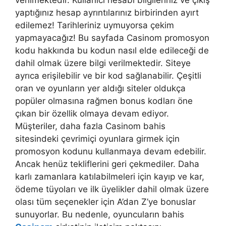
verilmektedir. Kullanıcı hesabı bilgileriniz ve çıkış
yaptığınız hesap ayrıntılarınız birbirinden ayırt
edilemez! Tarihleriniz uymuyorsa çekim
yapmayacağız! Bu sayfada Casinom promosyon
kodu hakkında bu kodun nasıl elde edileceği de
dahil olmak üzere bilgi verilmektedir. Siteye
ayrıca erişilebilir ve bir kod sağlanabilir. Çeşitli
oran ve oyunların yer aldığı siteler oldukça
popüler olmasına rağmen bonus kodları öne
çıkan bir özellik olmaya devam ediyor.
Müşteriler, daha fazla Casinom bahis
sitesindeki çevrimiçi oyunlara girmek için
promosyon kodunu kullanmaya devam edebilir.
Ancak henüz tekliflerini geri çekmediler. Daha
karlı zamanlara katılabilmeleri için kayıp ve kar,
ödeme tüyoları ve ilk üyelikler dahil olmak üzere
olası tüm seçenekler için A’dan Z’ye bonuslar
sunuyorlar. Bu nedenle, oyuncuların bahis