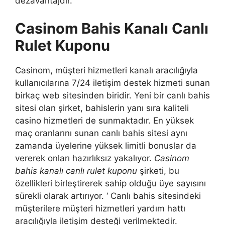
dezavantajdır.
Casinom Bahis Kanalı Canlı
Rulet Kuponu
Casinom, müşteri hizmetleri kanalı aracılığıyla
kullanıcılarına 7/24 iletişim destek hizmeti sunan
birkaç web sitesinden biridir. Yeni bir canlı bahis
sitesi olan şirket, bahislerin yanı sıra kaliteli
casino hizmetleri de sunmaktadır. En yüksek
maç oranlarını sunan canlı bahis sitesi aynı
zamanda üyelerine yüksek limitli bonuslar da
vererek onları hazırlıksız yakalıyor.
Casinom
bahis kanalı canlı rulet kuponu
şirketi, bu
özellikleri birleştirerek sahip olduğu üye sayısını
sürekli olarak artırıyor. ‘ Canlı bahis sitesindeki
müşterilere müşteri hizmetleri yardım hattı
aracılığıyla iletişim desteği verilmektedir.