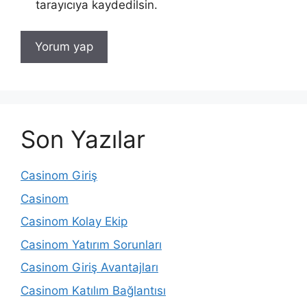
tarayıcıya kaydedilsin.
Son Yazılar
Casinom Giriş
Casinom
Casinom Kolay Ekip
Casinom Yatırım Sorunları
Casinom Giriş Avantajları
Casinom Katılım Bağlantısı