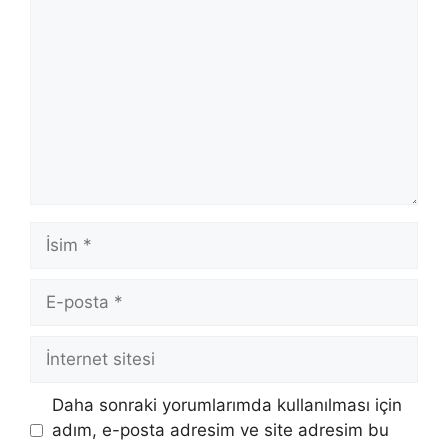
İsim
E-
posta
İnternet
sitesi
Daha sonraki yorumlarımda kullanılması için
adım, e-posta adresim ve site adresim bu