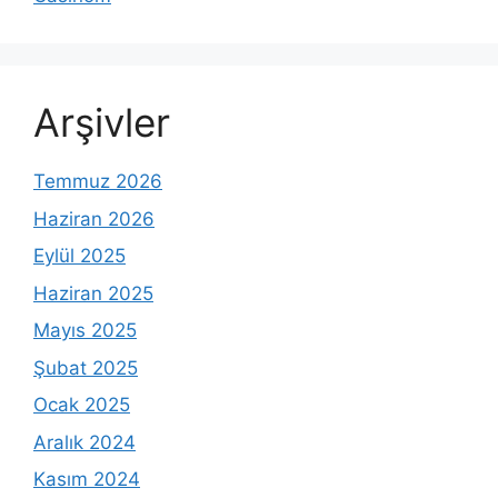
Arşivler
Temmuz 2026
Haziran 2026
Eylül 2025
Haziran 2025
Mayıs 2025
Şubat 2025
Ocak 2025
Aralık 2024
Kasım 2024