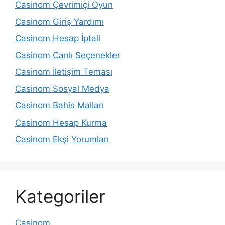
Casinom Çevrimiçi Oyun
Casinom Giriş Yardımı
Casinom Hesap İptali
Casinom Canlı Seçenekler
Casinom İletişim Teması
Casinom Sosyal Medya
Casinom Bahis Malları
Casinom Hesap Kurma
Casinom Ekşi Yorumları
Kategoriler
Casinom