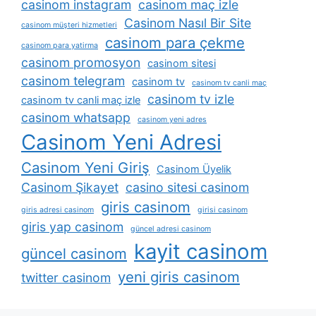
casinom instagram
casinom maç izle
Casinom Nasıl Bir Site
casinom müşteri hizmetleri
casinom para çekme
casinom para yatirma
casinom promosyon
casinom sitesi
casinom telegram
casinom tv
casinom tv canli maç
casinom tv izle
casinom tv canli maç izle
casinom whatsapp
casinom yeni adres
Casinom Yeni Adresi
Casinom Yeni Giriş
Casinom Üyelik
Casinom Şikayet
casino sitesi casinom
giris casinom
giris adresi casinom
girisi casinom
giris yap casinom
güncel adresi casinom
kayit casinom
güncel casinom
yeni giris casinom
twitter casinom