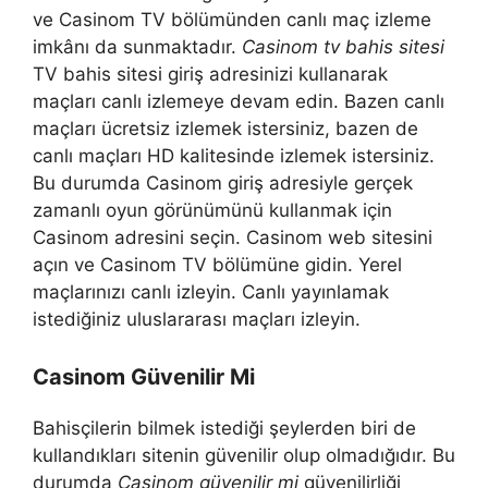
ve Casinom TV bölümünden canlı maç izleme
imkânı da sunmaktadır.
Casinom tv bahis sitesi
TV bahis sitesi giriş adresinizi kullanarak
maçları canlı izlemeye devam edin. Bazen canlı
maçları ücretsiz izlemek istersiniz, bazen de
canlı maçları HD kalitesinde izlemek istersiniz.
Bu durumda Casinom giriş adresiyle gerçek
zamanlı oyun görünümünü kullanmak için
Casinom adresini seçin. Casinom web sitesini
açın ve Casinom TV bölümüne gidin. Yerel
maçlarınızı canlı izleyin. Canlı yayınlamak
istediğiniz uluslararası maçları izleyin.
Casinom Güvenilir Mi
Bahisçilerin bilmek istediği şeylerden biri de
kullandıkları sitenin güvenilir olup olmadığıdır. Bu
durumda
Casinom güvenilir mi
güvenilirliği