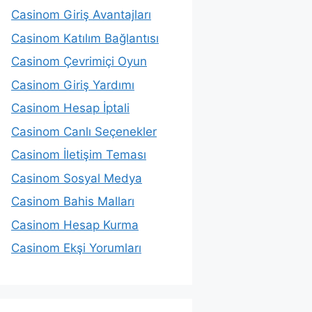
Casinom Giriş Avantajları
Casinom Katılım Bağlantısı
Casinom Çevrimiçi Oyun
Casinom Giriş Yardımı
Casinom Hesap İptali
Casinom Canlı Seçenekler
Casinom İletişim Teması
Casinom Sosyal Medya
Casinom Bahis Malları
Casinom Hesap Kurma
Casinom Ekşi Yorumları