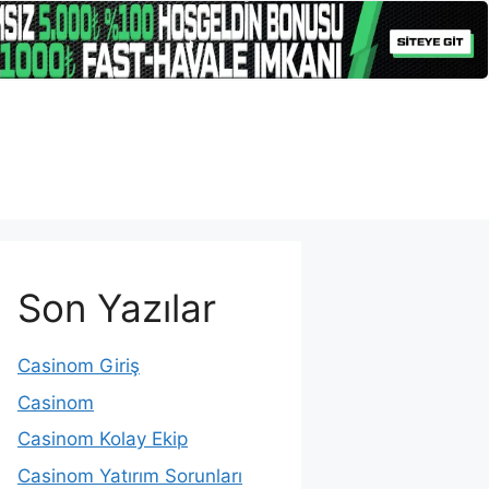
Son Yazılar
Casinom Giriş
Casinom
Casinom Kolay Ekip
Casinom Yatırım Sorunları