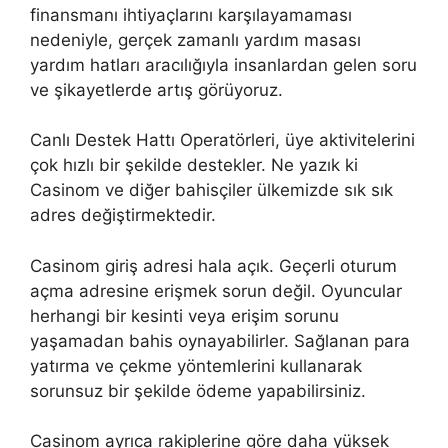
finansmanı ihtiyaçlarını karşılayamaması
nedeniyle, gerçek zamanlı yardım masası
yardım hatları aracılığıyla insanlardan gelen soru
ve şikayetlerde artış görüyoruz.
Canlı Destek Hattı Operatörleri, üye aktivitelerini
çok hızlı bir şekilde destekler. Ne yazık ki
Casinom ve diğer bahisçiler ülkemizde sık sık
adres değiştirmektedir.
Casinom giriş adresi hala açık. Geçerli oturum
açma adresine erişmek sorun değil. Oyuncular
herhangi bir kesinti veya erişim sorunu
yaşamadan bahis oynayabilirler. Sağlanan para
yatırma ve çekme yöntemlerini kullanarak
sorunsuz bir şekilde ödeme yapabilirsiniz.
Casinom ayrıca rakiplerine göre daha yüksek