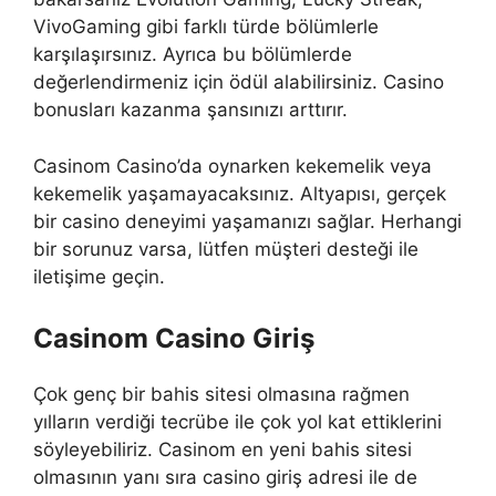
VivoGaming gibi farklı türde bölümlerle
karşılaşırsınız. Ayrıca bu bölümlerde
değerlendirmeniz için ödül alabilirsiniz. Casino
bonusları kazanma şansınızı arttırır.
Casinom Casino’da oynarken kekemelik veya
kekemelik yaşamayacaksınız. Altyapısı, gerçek
bir casino deneyimi yaşamanızı sağlar. Herhangi
bir sorunuz varsa, lütfen müşteri desteği ile
iletişime geçin.
Casinom Casino Giriş
Çok genç bir bahis sitesi olmasına rağmen
yılların verdiği tecrübe ile çok yol kat ettiklerini
söyleyebiliriz. Casinom en yeni bahis sitesi
olmasının yanı sıra casino giriş adresi ile de