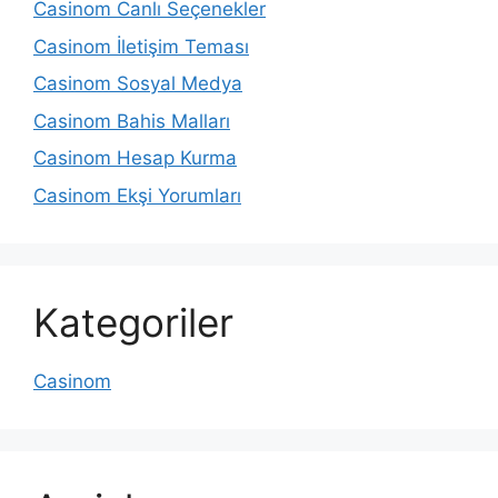
Casinom Canlı Seçenekler
Casinom İletişim Teması
Casinom Sosyal Medya
Casinom Bahis Malları
Casinom Hesap Kurma
Casinom Ekşi Yorumları
Kategoriler
Casinom