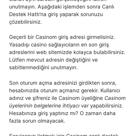
unutmayın. Aşağıdaki işlemden sonra Canlı
Destek Hattı’na giriş yaparak sorunuzu
çözebilirsiniz.
Geçerli bir Casinom giriş adresi girmelisiniz.
Yasadışı casino sağlayıcıların en son giriş
adreslerini web sitemizde kolayca bulabilirsiniz.
Lütfen mevcut adresin değiştiğini ve
sabitlenmediğini unutmayın.
Son oturum açma adresinizi girdikten sonra,
hesabınızda oturum açmanız gerekir. Kullanıcı
adınız ve şifreniz ile Casinom üyeliğine
Casinom
üyelerinin belgelerine ihtiyacı var
yapabilirsiniz.
Hesabınıza giriş yaptınız mı? O zaman daha
fazla sorun olmayacak.