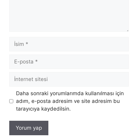
İsim
E-
posta
İnternet
sitesi
Daha sonraki yorumlarımda kullanılması için
adım, e-posta adresim ve site adresim bu
tarayıcıya kaydedilsin.