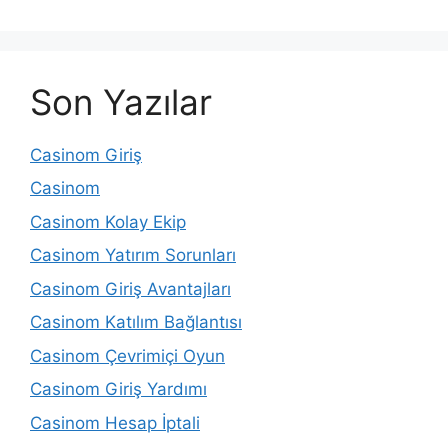
Son Yazılar
Casinom Giriş
Casinom
Casinom Kolay Ekip
Casinom Yatırım Sorunları
Casinom Giriş Avantajları
Casinom Katılım Bağlantısı
Casinom Çevrimiçi Oyun
Casinom Giriş Yardımı
Casinom Hesap İptali