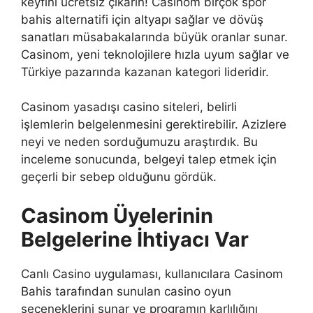
keyfini ücretsiz çıkarın! Casinom birçok spor
bahis alternatifi için altyapı sağlar ve dövüş
sanatları müsabakalarında büyük oranlar sunar.
Casinom, yeni teknolojilere hızla uyum sağlar ve
Türkiye pazarında kazanan kategori lideridir.
Casinom yasadışı casino siteleri, belirli
işlemlerin belgelenmesini gerektirebilir. Azizlere
neyi ve neden sorduğumuzu araştırdık. Bu
inceleme sonucunda, belgeyi talep etmek için
geçerli bir sebep olduğunu gördük.
Casinom Üyelerinin
Belgelerine İhtiyacı Var
Canlı Casino uygulaması, kullanıcılara Casinom
Bahis tarafından sunulan casino oyun
seçeneklerini sunar ve programın karlılığını