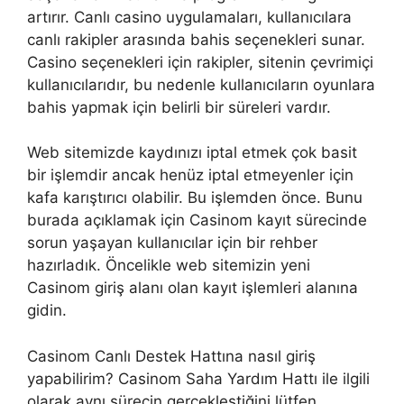
artırır. Canlı casino uygulamaları, kullanıcılara
canlı rakipler arasında bahis seçenekleri sunar.
Casino seçenekleri için rakipler, sitenin çevrimiçi
kullanıcılarıdır, bu nedenle kullanıcıların oyunlara
bahis yapmak için belirli bir süreleri vardır.
Web sitemizde kaydınızı iptal etmek çok basit
bir işlemdir ancak henüz iptal etmeyenler için
kafa karıştırıcı olabilir. Bu işlemden önce. Bunu
burada açıklamak için Casinom kayıt sürecinde
sorun yaşayan kullanıcılar için bir rehber
hazırladık. Öncelikle web sitemizin yeni
Casinom giriş alanı olan kayıt işlemleri alanına
gidin.
Casinom Canlı Destek Hattına nasıl giriş
yapabilirim? Casinom Saha Yardım Hattı ile ilgili
olarak aynı sürecin gerçekleştiğini lütfen