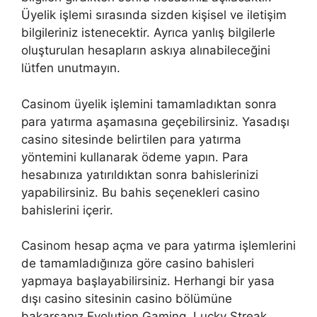
Üyelik işlemi sırasında sizden kişisel ve iletişim
bilgileriniz istenecektir. Ayrıca yanlış bilgilerle
oluşturulan hesapların askıya alınabileceğini
lütfen unutmayın.
Casinom üyelik işlemini tamamladıktan sonra
para yatırma aşamasına geçebilirsiniz. Yasadışı
casino sitesinde belirtilen para yatırma
yöntemini kullanarak ödeme yapın. Para
hesabınıza yatırıldıktan sonra bahislerinizi
yapabilirsiniz. Bu bahis seçenekleri casino
bahislerini içerir.
Casinom hesap açma ve para yatırma işlemlerini
de tamamladığınıza göre casino bahisleri
yapmaya başlayabilirsiniz. Herhangi bir yasa
dışı casino sitesinin casino bölümüne
bakarsanız Evolution Gaming, Lucky Streak,