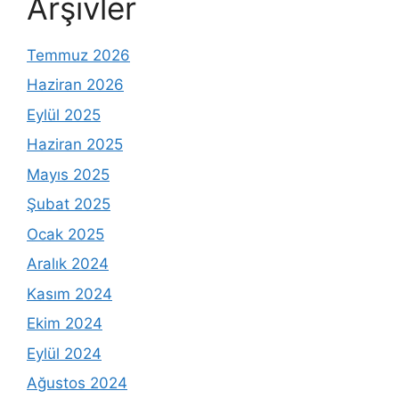
Arşivler
Temmuz 2026
Haziran 2026
Eylül 2025
Haziran 2025
Mayıs 2025
Şubat 2025
Ocak 2025
Aralık 2024
Kasım 2024
Ekim 2024
Eylül 2024
Ağustos 2024