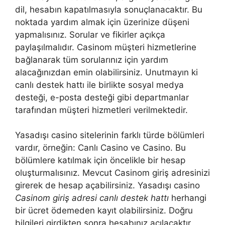
dil, hesabın kapatılmasıyla sonuçlanacaktır. Bu
noktada yardım almak için üzerinize düşeni
yapmalısınız. Sorular ve fikirler açıkça
paylaşılmalıdır. Casinom müşteri hizmetlerine
bağlanarak tüm sorularınız için yardım
alacağınızdan emin olabilirsiniz. Unutmayın ki
canlı destek hattı ile birlikte sosyal medya
desteği, e-posta desteği gibi departmanlar
tarafından müşteri hizmetleri verilmektedir.
Yasadışı casino sitelerinin farklı türde bölümleri
vardır, örneğin: Canlı Casino ve Casino. Bu
bölümlere katılmak için öncelikle bir hesap
oluşturmalısınız. Mevcut Casinom giriş adresinizi
girerek de hesap açabilirsiniz. Yasadışı casino
Casinom giriş adresi canlı destek hattı
herhangi
bir ücret ödemeden kayıt olabilirsiniz. Doğru
bilgileri girdikten sonra hesabınız açılacaktır.