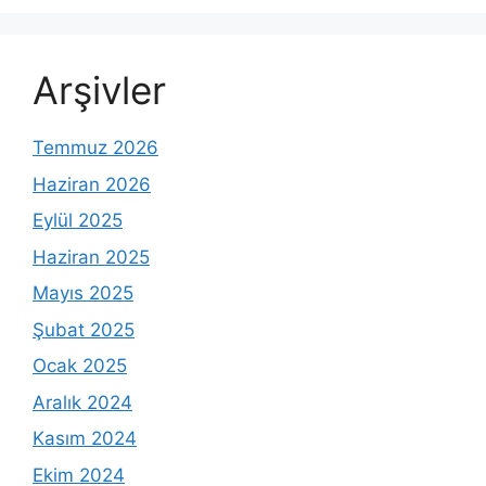
Arşivler
Temmuz 2026
Haziran 2026
Eylül 2025
Haziran 2025
Mayıs 2025
Şubat 2025
Ocak 2025
Aralık 2024
Kasım 2024
Ekim 2024