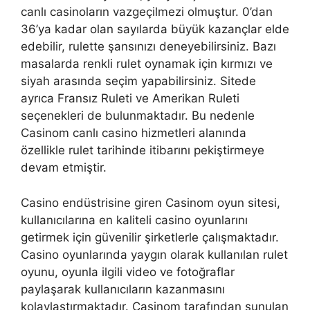
canlı casinoların vazgeçilmezi olmuştur. 0’dan
36’ya kadar olan sayılarda büyük kazançlar elde
edebilir, rulette şansınızı deneyebilirsiniz. Bazı
masalarda renkli rulet oynamak için kırmızı ve
siyah arasında seçim yapabilirsiniz. Sitede
ayrıca Fransız Ruleti ve Amerikan Ruleti
seçenekleri de bulunmaktadır. Bu nedenle
Casinom canlı casino hizmetleri alanında
özellikle rulet tarihinde itibarını pekiştirmeye
devam etmiştir.
Casino endüstrisine giren Casinom oyun sitesi,
kullanıcılarına en kaliteli casino oyunlarını
getirmek için güvenilir şirketlerle çalışmaktadır.
Casino oyunlarında yaygın olarak kullanılan rulet
oyunu, oyunla ilgili video ve fotoğraflar
paylaşarak kullanıcıların kazanmasını
kolaylaştırmaktadır. Casinom tarafından sunulan