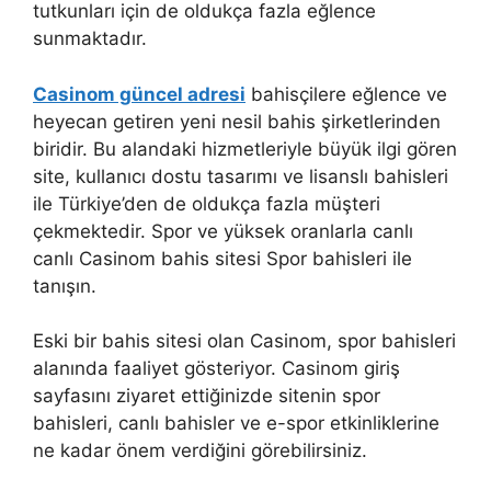
tutkunları için de oldukça fazla eğlence
sunmaktadır.
Casinom güncel adresi
bahisçilere eğlence ve
heyecan getiren yeni nesil bahis şirketlerinden
biridir. Bu alandaki hizmetleriyle büyük ilgi gören
site, kullanıcı dostu tasarımı ve lisanslı bahisleri
ile Türkiye’den de oldukça fazla müşteri
çekmektedir. Spor ve yüksek oranlarla canlı
canlı Casinom bahis sitesi Spor bahisleri ile
tanışın.
Eski bir bahis sitesi olan Casinom, spor bahisleri
alanında faaliyet gösteriyor. Casinom giriş
sayfasını ziyaret ettiğinizde sitenin spor
bahisleri, canlı bahisler ve e-spor etkinliklerine
ne kadar önem verdiğini görebilirsiniz.