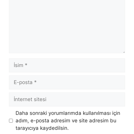
İsim
E-
posta
İnternet
sitesi
Daha sonraki yorumlarımda kullanılması için
adım, e-posta adresim ve site adresim bu
tarayıcıya kaydedilsin.