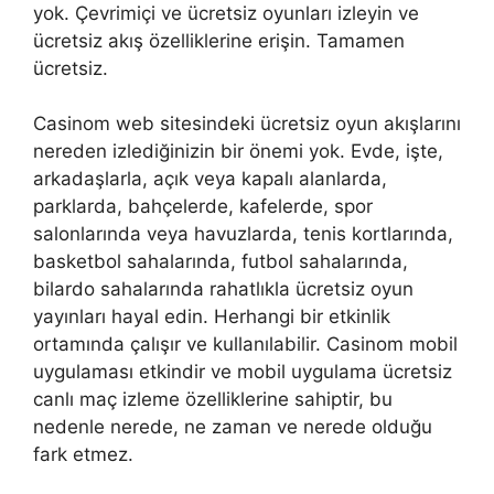
yok. Çevrimiçi ve ücretsiz oyunları izleyin ve
ücretsiz akış özelliklerine erişin. Tamamen
ücretsiz.
Casinom web sitesindeki ücretsiz oyun akışlarını
nereden izlediğinizin bir önemi yok. Evde, işte,
arkadaşlarla, açık veya kapalı alanlarda,
parklarda, bahçelerde, kafelerde, spor
salonlarında veya havuzlarda, tenis kortlarında,
basketbol sahalarında, futbol sahalarında,
bilardo sahalarında rahatlıkla ücretsiz oyun
yayınları hayal edin. Herhangi bir etkinlik
ortamında çalışır ve kullanılabilir. Casinom mobil
uygulaması etkindir ve mobil uygulama ücretsiz
canlı maç izleme özelliklerine sahiptir, bu
nedenle nerede, ne zaman ve nerede olduğu
fark etmez.