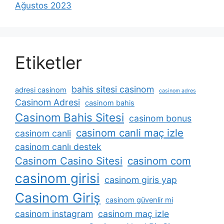
Ağustos 2023
Etiketler
bahis sitesi casinom
adresi casinom
casinom adres
Casinom Adresi
casinom bahis
Casinom Bahis Sitesi
casinom bonus
casinom canli maç izle
casinom canli
casinom canlı destek
Casinom Casino Sitesi
casinom com
casinom girisi
casinom giris yap
Casinom Giriş
casinom güvenlir mi
casinom instagram
casinom maç izle