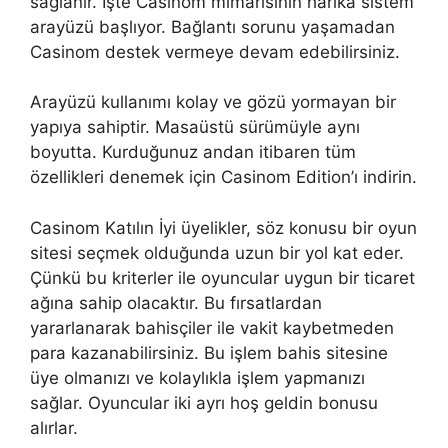
sağlanır. İşte Casinom mimarisinin harika sistem
arayüzü başlıyor. Bağlantı sorunu yaşamadan
Casinom destek vermeye devam edebilirsiniz.
Arayüzü kullanımı kolay ve gözü yormayan bir
yapıya sahiptir. Masaüstü sürümüyle aynı
boyutta. Kurduğunuz andan itibaren tüm
özellikleri denemek için Casinom Edition’ı indirin.
Casinom Katılın İyi üyelikler, söz konusu bir oyun
sitesi seçmek olduğunda uzun bir yol kat eder.
Çünkü bu kriterler ile oyuncular uygun bir ticaret
ağına sahip olacaktır. Bu fırsatlardan
yararlanarak bahisçiler ile vakit kaybetmeden
para kazanabilirsiniz. Bu işlem bahis sitesine
üye olmanızı ve kolaylıkla işlem yapmanızı
sağlar. Oyuncular iki ayrı hoş geldin bonusu
alırlar.