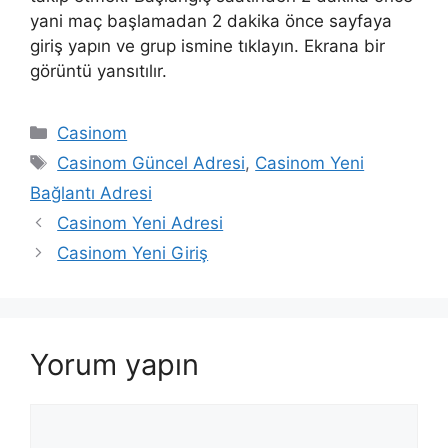
yani maç başlamadan 2 dakika önce sayfaya
giriş yapın ve grup ismine tıklayın. Ekrana bir
görüntü yansıtılır.
Kategoriler
Casinom
Etiketler
Casinom Güncel Adresi
,
Casinom Yeni
Bağlantı Adresi
Casinom Yeni Adresi
Casinom Yeni Giriş
Yorum yapın
Yorum