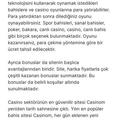
teknolojisini kullanarak oynamak istedikleri
bahislere ve casino oyunlarına para yatırabilirler.
Para yatırdıktan sonra dilediğiniz oyunu
oynayabilirsiniz. Spor bahisleri, sanal bahisler,
poker, bakara, canlı casino, casino, canlı bahis
gibi birçok seçenek bulunmaktadır. Oyunu
kazanırsanız, para çekme yöntemine göre bir
ücret tahsil edilecektir.
Ayrıca bonuslar da sitenin başlıca
avantajlarından biridir. Site, harika fiyatlarla çok
çeşitli kazanan bonuslar sunmaktadır. Bu
bonuslar da belirli koşullar altında
sunulmaktadır.
Casino sektörünün en güvenilir sitesi Casinom
yeniden tarih sahnesine çıktı. Yılın en popüler
bahis sitesi Casinom, her gün eklenen yeni