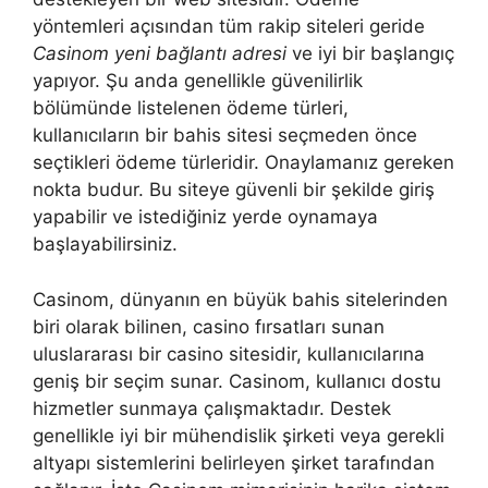
yöntemleri açısından tüm rakip siteleri geride
Casinom yeni bağlantı adresi
ve iyi bir başlangıç
yapıyor. Şu anda genellikle güvenilirlik
bölümünde listelenen ödeme türleri,
kullanıcıların bir bahis sitesi seçmeden önce
seçtikleri ödeme türleridir. Onaylamanız gereken
nokta budur. Bu siteye güvenli bir şekilde giriş
yapabilir ve istediğiniz yerde oynamaya
başlayabilirsiniz.
Casinom, dünyanın en büyük bahis sitelerinden
biri olarak bilinen, casino fırsatları sunan
uluslararası bir casino sitesidir, kullanıcılarına
geniş bir seçim sunar. Casinom, kullanıcı dostu
hizmetler sunmaya çalışmaktadır. Destek
genellikle iyi bir mühendislik şirketi veya gerekli
altyapı sistemlerini belirleyen şirket tarafından