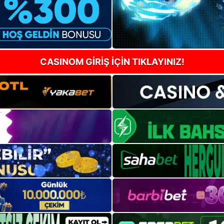
CASINOM GİRİŞ İÇİN TIKLAYINIZ!