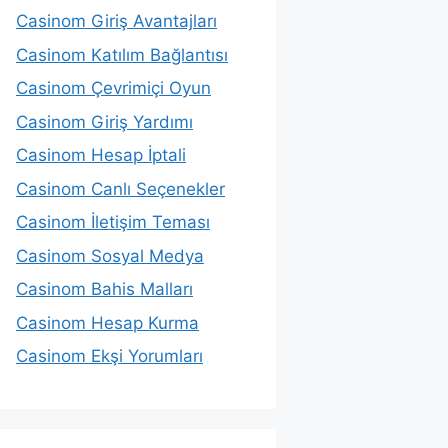
Casinom Giriş Avantajları
Casinom Katılım Bağlantısı
Casinom Çevrimiçi Oyun
Casinom Giriş Yardımı
Casinom Hesap İptali
Casinom Canlı Seçenekler
Casinom İletişim Teması
Casinom Sosyal Medya
Casinom Bahis Malları
Casinom Hesap Kurma
Casinom Ekşi Yorumları