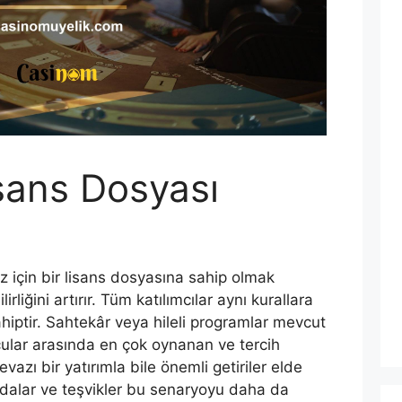
sans Dosyası
z için bir lisans dosyasına sahip olmak
ilirliğini artırır. Tüm katılımcılar aynı kurallara
sahiptir. Sahtekâr veya hileli programlar mevcut
cular arasında en çok oynanan ve tercih
vazı bir yatırımla bile önemli getiriler elde
ydalar ve teşvikler bu senaryoyu daha da