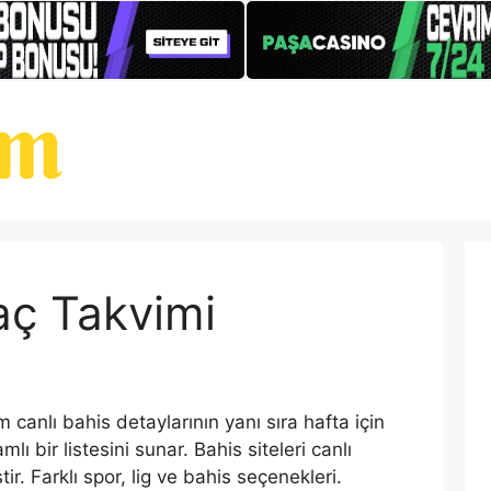
ç Takvimi
anlı bahis detaylarının yanı sıra hafta için
ı bir listesini sunar. Bahis siteleri canlı
tir. Farklı spor, lig ve bahis seçenekleri.