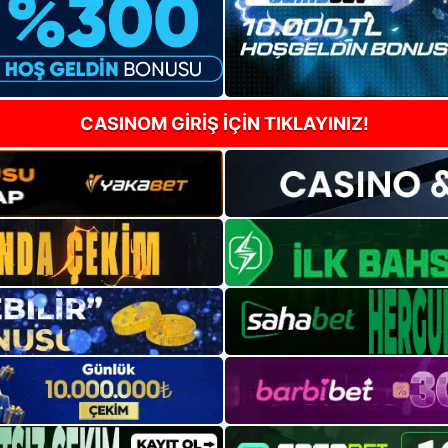
CASINOM GİRİŞ İÇİN TIKLAYINIZ!