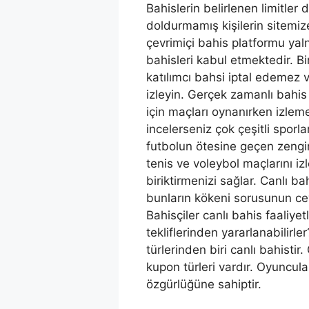
Bahislerin belirlenen limitler 
doldurmamış kişilerin sitemi
çevrimiçi bahis platformu yaln
bahisleri kabul etmektedir. B
katılımcı bahsi iptal edemez 
izleyin. Gerçek zamanlı bahi
için maçları oynanırken izlem
incelerseniz çok çeşitli sporl
futbolun ötesine geçen zengin
tenis ve voleybol maçlarını i
biriktirmenizi sağlar. Canlı ba
bunların kökeni sorusunun ce
Bahisçiler canlı bahis faaliye
tekliflerinden yararlanabilirl
türlerinden biri canlı bahistir.
kupon türleri vardır. Oyuncul
özgürlüğüne sahiptir.