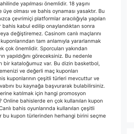
dahilinde yapılması önemlidir. 18 yaşını
ze üye olması ve bahis oynaması yasaktır. Bu
ızca çevrimiçi platformlar aracılığıyla yapılan
ir bahis kabul edilip onaylandıktan sonra
veya değiştiremez. Casinom canlı maçlarını
s kuponlarından tam anlamıyla yararlanmak
ek çok önemlidir. Sporcuları yakından
arın yapıldığını göreceksiniz. Bu nedenle
 bir kataloğumuz var. Bu dizin basketbol, ​​
zlemenizi ve değerli maç kuponları
his kuponlarının çeşitli türleri mevcuttur ve
vabını bu kaynağa başvurarak bulabilirsiniz.
tlerine katılmak için hangi promosyon
er? Online bahislerde en çok kullanılan kupon
 Canlı bahis oyunlarında kullanılan çeşitli
ar bu kupon türlerinden herhangi birini seçme