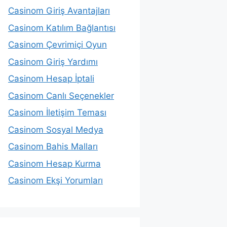
Casinom Giriş Avantajları
Casinom Katılım Bağlantısı
Casinom Çevrimiçi Oyun
Casinom Giriş Yardımı
Casinom Hesap İptali
Casinom Canlı Seçenekler
Casinom İletişim Teması
Casinom Sosyal Medya
Casinom Bahis Malları
Casinom Hesap Kurma
Casinom Ekşi Yorumları