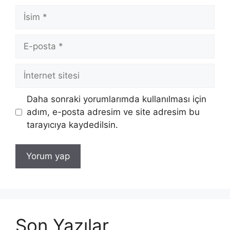
İsim
E-
posta
İnternet
sitesi
Daha sonraki yorumlarımda kullanılması için
adım, e-posta adresim ve site adresim bu
tarayıcıya kaydedilsin.
Son Yazılar