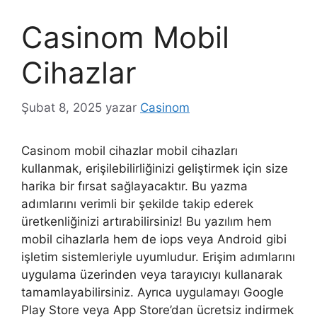
Casinom Mobil
Cihazlar
Şubat 8, 2025
yazar
Casinom
Casinom mobil cihazlar mobil cihazları
kullanmak, erişilebilirliğinizi geliştirmek için size
harika bir fırsat sağlayacaktır. Bu yazma
adımlarını verimli bir şekilde takip ederek
üretkenliğinizi artırabilirsiniz! Bu yazılım hem
mobil cihazlarla hem de iops veya Android gibi
işletim sistemleriyle uyumludur. Erişim adımlarını
uygulama üzerinden veya tarayıcıyı kullanarak
tamamlayabilirsiniz. Ayrıca uygulamayı Google
Play Store veya App Store’dan ücretsiz indirmek