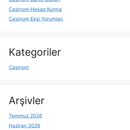
Casinom Hesap Kurma
Casinom Ekşi Yorumları
Kategoriler
Casinom
Arşivler
Temmuz 2026
Haziran 2026