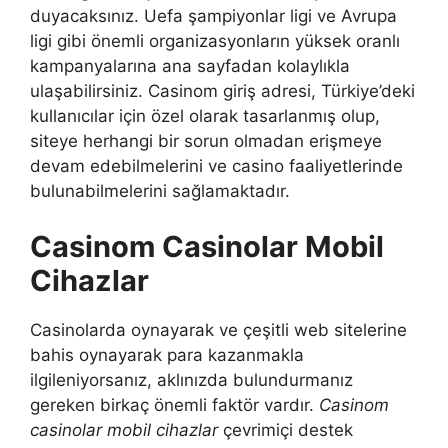
duyacaksınız. Uefa şampiyonlar ligi ve Avrupa
ligi gibi önemli organizasyonların yüksek oranlı
kampanyalarına ana sayfadan kolaylıkla
ulaşabilirsiniz. Casinom giriş adresi, Türkiye’deki
kullanıcılar için özel olarak tasarlanmış olup,
siteye herhangi bir sorun olmadan erişmeye
devam edebilmelerini ve casino faaliyetlerinde
bulunabilmelerini sağlamaktadır.
Casinom Casinolar Mobil
Cihazlar
Casinolarda oynayarak ve çeşitli web sitelerine
bahis oynayarak para kazanmakla
ilgileniyorsanız, aklınızda bulundurmanız
gereken birkaç önemli faktör vardır.
Casinom
casinolar mobil cihazlar
çevrimiçi destek