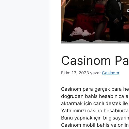
Casinom Pa
Ekim 13, 2023
yazar
Casinom
Casinom para gerçek para hes
doğrudan bahis hesabınıza akta
aktarmak için canlı destek il
Yatırımınızı casino hesabınız
Bunu yapmak için bilgisayarını
Casinom mobil bahis ve onlin