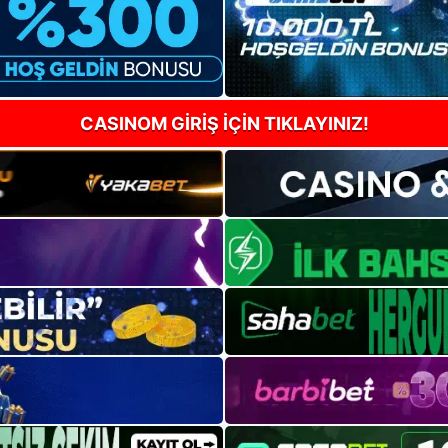
CASINOM GİRİŞ İÇİN TIKLAYINIZ!