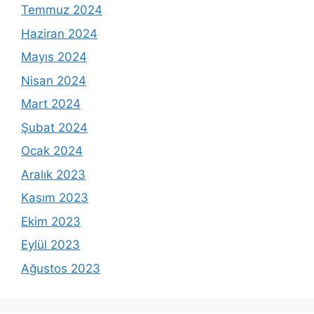
Temmuz 2024
Haziran 2024
Mayıs 2024
Nisan 2024
Mart 2024
Şubat 2024
Ocak 2024
Aralık 2023
Kasım 2023
Ekim 2023
Eylül 2023
Ağustos 2023