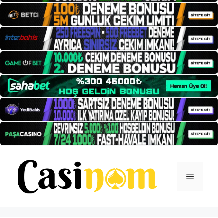
İçeriğe
atla
Menü