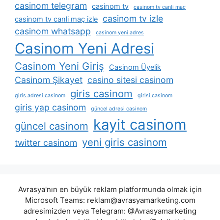
casinom telegram
casinom tv
casinom tv canli maç
casinom tv izle
casinom tv canli maç izle
casinom whatsapp
casinom yeni adres
Casinom Yeni Adresi
Casinom Yeni Giriş
Casinom Üyelik
Casinom Şikayet
casino sitesi casinom
giris casinom
giris adresi casinom
girisi casinom
giris yap casinom
güncel adresi casinom
kayit casinom
güncel casinom
yeni giris casinom
twitter casinom
Avrasya'nın en büyük reklam platformunda olmak için
Microsoft Teams:
reklam@avrasyamarketing.com
adresimizden veya Telegram: @Avrasyamarketing