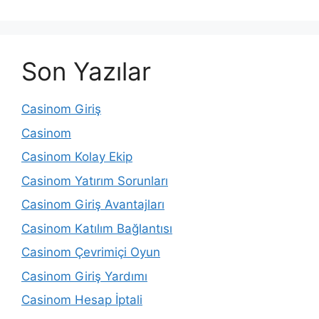
Son Yazılar
Casinom Giriş
Casinom
Casinom Kolay Ekip
Casinom Yatırım Sorunları
Casinom Giriş Avantajları
Casinom Katılım Bağlantısı
Casinom Çevrimiçi Oyun
Casinom Giriş Yardımı
Casinom Hesap İptali