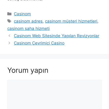
Kategoriler
Casinom
Etiketler
casinom adres
,
casinom müşteri hizmetleri
,
casinom saha hizmeti
Casinom Web Sitesinde Yapılan Revizyonlar
Casinom Çevrimiçi Casino
Yorum yapın
Yorum