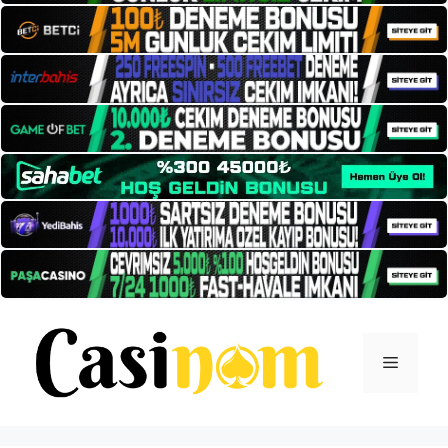
İçeriğe
atla
Menü