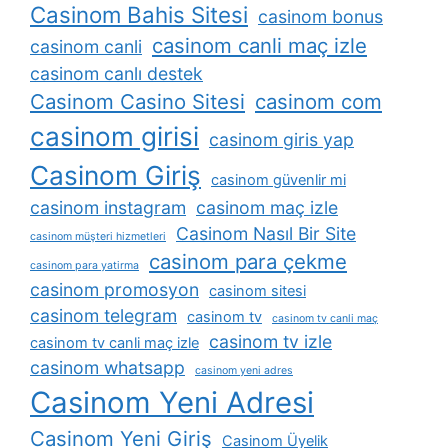
Casinom Bahis Sitesi
casinom bonus
casinom canli maç izle
casinom canli
casinom canlı destek
Casinom Casino Sitesi
casinom com
casinom girisi
casinom giris yap
Casinom Giriş
casinom güvenlir mi
casinom instagram
casinom maç izle
Casinom Nasıl Bir Site
casinom müşteri hizmetleri
casinom para çekme
casinom para yatirma
casinom promosyon
casinom sitesi
casinom telegram
casinom tv
casinom tv canli maç
casinom tv izle
casinom tv canli maç izle
casinom whatsapp
casinom yeni adres
Casinom Yeni Adresi
Casinom Yeni Giriş
Casinom Üyelik