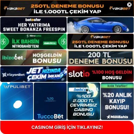
×
CASINOM GİRİŞ İÇİN TIKLAYINIZ!