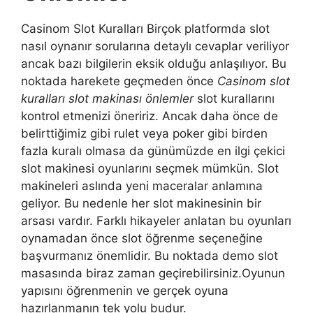
Casinom Slot Kuralları Birçok platformda slot
nasıl oynanır sorularına detaylı cevaplar veriliyor
ancak bazı bilgilerin eksik olduğu anlaşılıyor. Bu
noktada harekete geçmeden önce
Casinom slot
kuralları slot makinası önlemler
slot kurallarını
kontrol etmenizi öneririz. Ancak daha önce de
belirttiğimiz gibi rulet veya poker gibi birden
fazla kuralı olmasa da günümüzde en ilgi çekici
slot makinesi oyunlarını seçmek mümkün. Slot
makineleri aslında yeni maceralar anlamına
geliyor. Bu nedenle her slot makinesinin bir
arsası vardır. Farklı hikayeler anlatan bu oyunları
oynamadan önce slot öğrenme seçeneğine
başvurmanız önemlidir. Bu noktada demo slot
masasında biraz zaman geçirebilirsiniz.Oyunun
yapısını öğrenmenin ve gerçek oyuna
hazırlanmanın tek yolu budur.