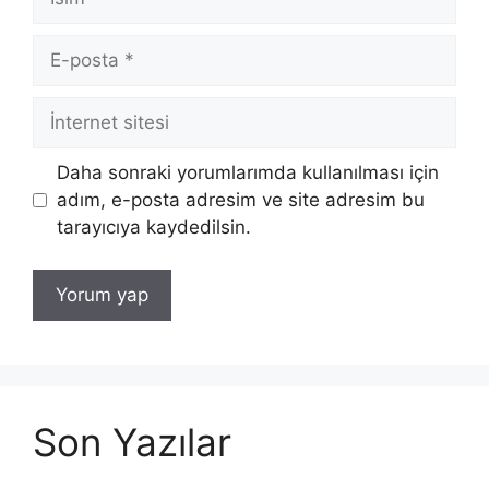
E-
posta
İnternet
sitesi
Daha sonraki yorumlarımda kullanılması için
adım, e-posta adresim ve site adresim bu
tarayıcıya kaydedilsin.
Son Yazılar