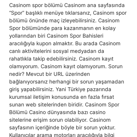
Casinom spor bölümü Casinom ana sayfasında
“Spor” başlıklı menüye tıklarsanız, Casinom spor
bölümü önünde maç izleyebilirsiniz. Casinom
Spor bölümünde para kazanmanın en kolay
yollarından biri Casinom Spor Bahisleri
aracılığıyla kupon almaktır. Bu arada Casinom
canlı aktivitelerini sosyal medyadan da
rahatlıkla takip edebilirsiniz. Casinom kayıt
olamıyorum. Casinom kayıt olamıyorum. Sorun
nedir? Mevcut bir URL üzerinden
bağlanıyorsanız herhangi bir sorun yaşamadan
giriş yapabilirsiniz. Yani Türkiye pazarında
kurumsal iletişim konusunda en fazla fırsat
sunan web sitelerinden biridir. Casinom Spor
Bölümü Casino dünyasında bazı casino
sitelerine erişim sorun olabiliyor. Casinom
sayfasının içeriğinde böyle bir sorun yoktur.
Kullanıcılar arama motorları aracılığıyla bilgi