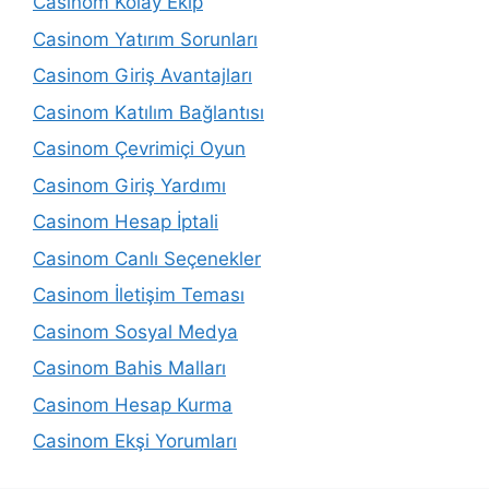
Casinom Kolay Ekip
Casinom Yatırım Sorunları
Casinom Giriş Avantajları
Casinom Katılım Bağlantısı
Casinom Çevrimiçi Oyun
Casinom Giriş Yardımı
Casinom Hesap İptali
Casinom Canlı Seçenekler
Casinom İletişim Teması
Casinom Sosyal Medya
Casinom Bahis Malları
Casinom Hesap Kurma
Casinom Ekşi Yorumları