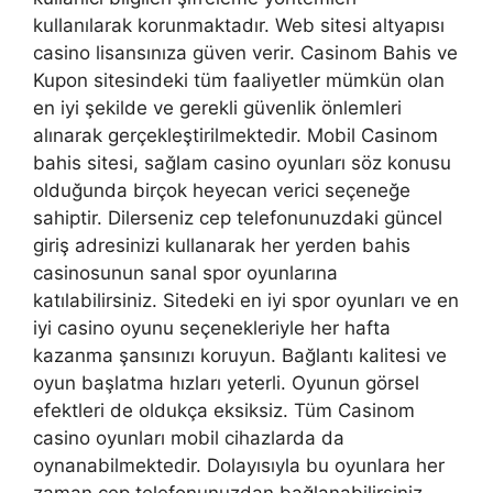
kullanılarak korunmaktadır. Web sitesi altyapısı
casino lisansınıza güven verir. Casinom Bahis ve
Kupon sitesindeki tüm faaliyetler mümkün olan
en iyi şekilde ve gerekli güvenlik önlemleri
alınarak gerçekleştirilmektedir. Mobil Casinom
bahis sitesi, sağlam casino oyunları söz konusu
olduğunda birçok heyecan verici seçeneğe
sahiptir. Dilerseniz cep telefonunuzdaki güncel
giriş adresinizi kullanarak her yerden bahis
casinosunun sanal spor oyunlarına
katılabilirsiniz. Sitedeki en iyi spor oyunları ve en
iyi casino oyunu seçenekleriyle her hafta
kazanma şansınızı koruyun. Bağlantı kalitesi ve
oyun başlatma hızları yeterli. Oyunun görsel
efektleri de oldukça eksiksiz. Tüm Casinom
casino oyunları mobil cihazlarda da
oynanabilmektedir. Dolayısıyla bu oyunlara her
zaman cep telefonunuzdan bağlanabilirsiniz.