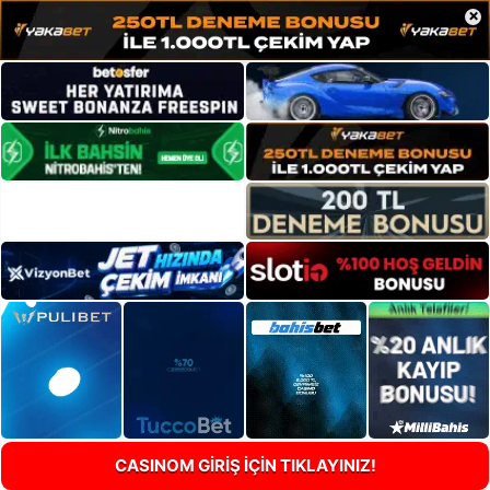
×
CASINOM GİRİŞ İÇİN TIKLAYINIZ!