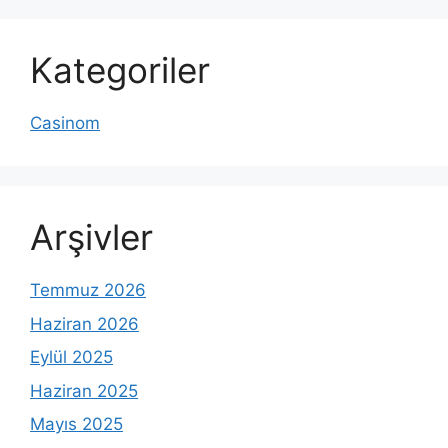
Kategoriler
Casinom
Arşivler
Temmuz 2026
Haziran 2026
Eylül 2025
Haziran 2025
Mayıs 2025