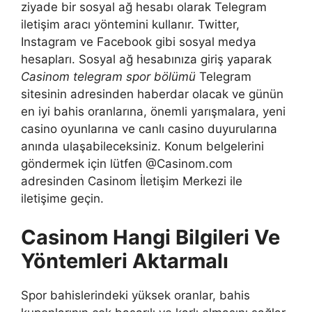
ziyade bir sosyal ağ hesabı olarak Telegram
iletişim aracı yöntemini kullanır. Twitter,
Instagram ve Facebook gibi sosyal medya
hesapları. Sosyal ağ hesabınıza giriş yaparak
Casinom telegram spor bölümü
Telegram
sitesinin adresinden haberdar olacak ve günün
en iyi bahis oranlarına, önemli yarışmalara, yeni
casino oyunlarına ve canlı casino duyurularına
anında ulaşabileceksiniz. Konum belgelerini
göndermek için lütfen @Casinom.com
adresinden Casinom İletişim Merkezi ile
iletişime geçin.
Casinom Hangi Bilgileri Ve
Yöntemleri Aktarmalı
Spor bahislerindeki yüksek oranlar, bahis