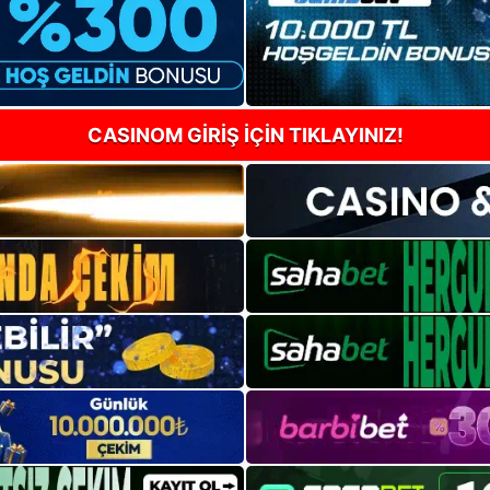
CASINOM GİRİŞ İÇİN TIKLAYINIZ!