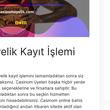
lik Kayıt İşlemi
yelik kayıt işlemini tamamladıktan sonra siz
aksınız. Casinom üyeleri başka hiçbir yerde
seçeneklerine ve fırsatlara sahiptir. Bu
ladıktan sonra bu seçkin hizmetten
ını hissedebilirsiniz. Casinom online bahis
mladığınız andan itibaren sitede aktif olan