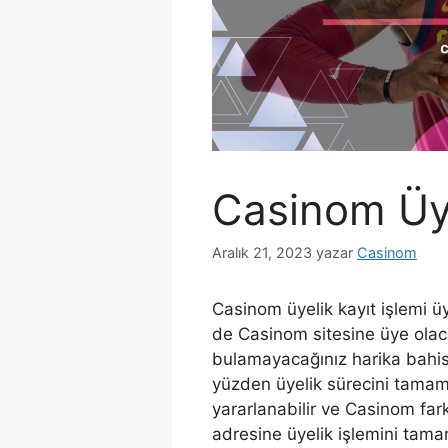
Casinom Üye
Aralık 21, 2023
yazar
Casinom
Casinom üyelik kayıt işlemi ü
de Casinom sitesine üye olac
bulamayacağınız harika bahis 
yüzden üyelik sürecini tamam
yararlanabilir ve Casinom fark
adresine üyelik işlemini tama