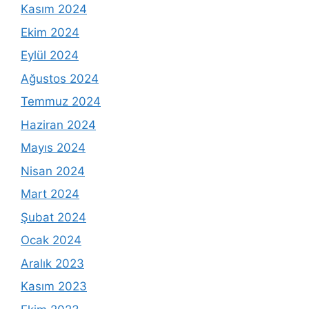
Kasım 2024
Ekim 2024
Eylül 2024
Ağustos 2024
Temmuz 2024
Haziran 2024
Mayıs 2024
Nisan 2024
Mart 2024
Şubat 2024
Ocak 2024
Aralık 2023
Kasım 2023