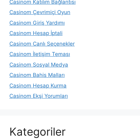
Casinom Katılım Bağlantısı
Casinom Çevrimiçi Oyun
Casinom Giriş Yardımı
Casinom Hesap İptali
Casinom Canlı Seçenekler
Casinom İletişim Teması
Casinom Sosyal Medya
Casinom Bahis Malları
Casinom Hesap Kurma
Casinom Ekşi Yorumları
Kategoriler