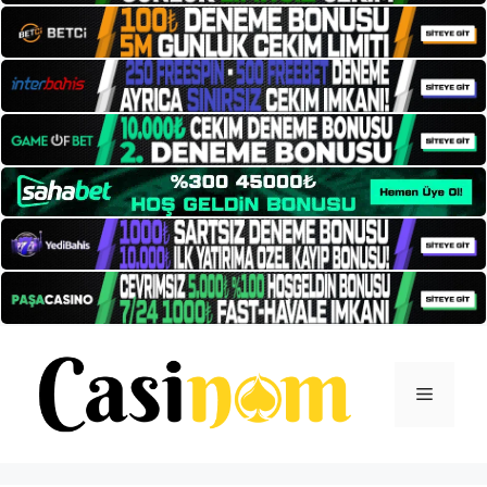
İçeriğe
atla
Menü