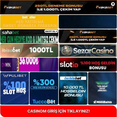
×
CASINOM GİRİŞ İÇİN TIKLAYINIZ!