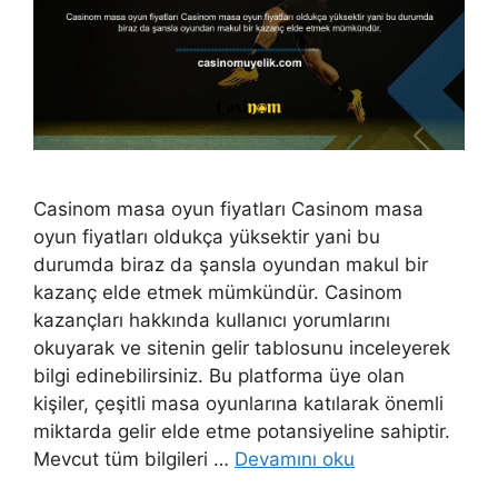
Casinom masa oyun fiyatları Casinom masa
oyun fiyatları oldukça yüksektir yani bu
durumda biraz da şansla oyundan makul bir
kazanç elde etmek mümkündür. Casinom
kazançları hakkında kullanıcı yorumlarını
okuyarak ve sitenin gelir tablosunu inceleyerek
bilgi edinebilirsiniz. Bu platforma üye olan
kişiler, çeşitli masa oyunlarına katılarak önemli
miktarda gelir elde etme potansiyeline sahiptir.
Mevcut tüm bilgileri …
Devamını oku