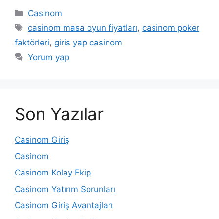
Kategoriler
Casinom
Etiketler
casinom masa oyun fiyatları
,
casinom poker
faktörleri
,
giris yap casinom
Yorum yap
Son Yazılar
Casinom Giriş
Casinom
Casinom Kolay Ekip
Casinom Yatırım Sorunları
Casinom Giriş Avantajları