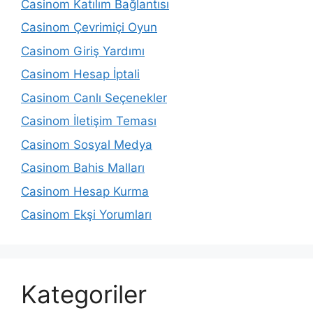
Casinom Katılım Bağlantısı
Casinom Çevrimiçi Oyun
Casinom Giriş Yardımı
Casinom Hesap İptali
Casinom Canlı Seçenekler
Casinom İletişim Teması
Casinom Sosyal Medya
Casinom Bahis Malları
Casinom Hesap Kurma
Casinom Ekşi Yorumları
Kategoriler