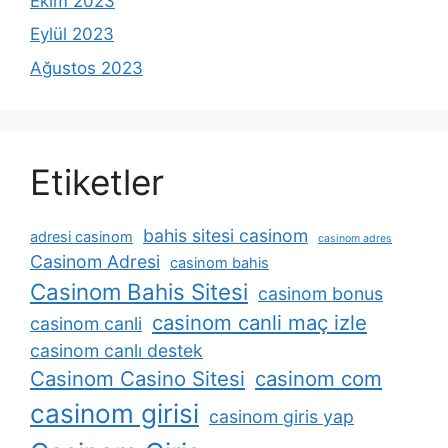
Ekim 2023
Eylül 2023
Ağustos 2023
Etiketler
bahis sitesi casinom
adresi casinom
casinom adres
Casinom Adresi
casinom bahis
Casinom Bahis Sitesi
casinom bonus
casinom canli maç izle
casinom canli
casinom canlı destek
Casinom Casino Sitesi
casinom com
casinom girisi
casinom giris yap