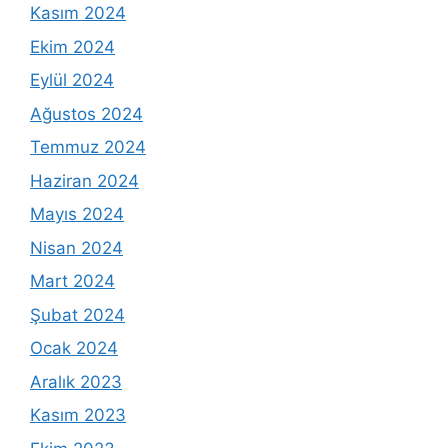
Kasım 2024
Ekim 2024
Eylül 2024
Ağustos 2024
Temmuz 2024
Haziran 2024
Mayıs 2024
Nisan 2024
Mart 2024
Şubat 2024
Ocak 2024
Aralık 2023
Kasım 2023