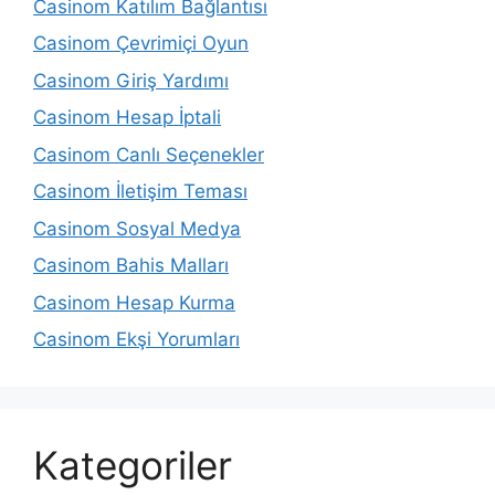
Casinom Katılım Bağlantısı
Casinom Çevrimiçi Oyun
Casinom Giriş Yardımı
Casinom Hesap İptali
Casinom Canlı Seçenekler
Casinom İletişim Teması
Casinom Sosyal Medya
Casinom Bahis Malları
Casinom Hesap Kurma
Casinom Ekşi Yorumları
Kategoriler