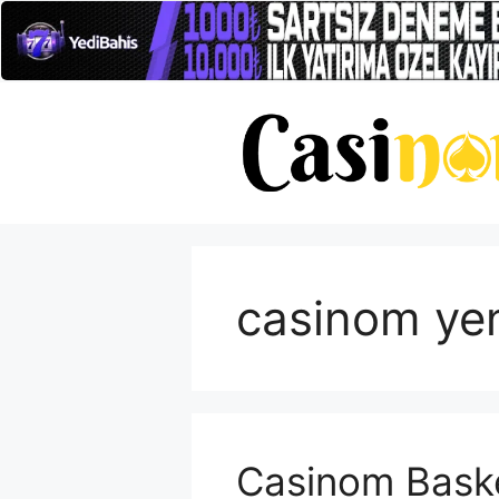
İçeriğe
atla
casinom yen
Casinom Bask