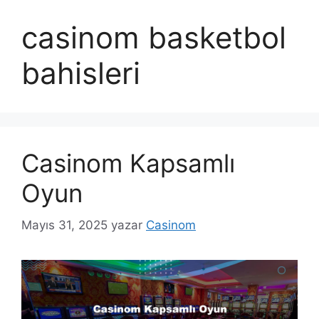
casinom basketbol
bahisleri
Casinom Kapsamlı
Oyun
Mayıs 31, 2025
yazar
Casinom