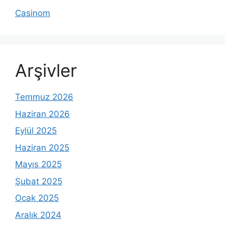
Casinom
Arşivler
Temmuz 2026
Haziran 2026
Eylül 2025
Haziran 2025
Mayıs 2025
Şubat 2025
Ocak 2025
Aralık 2024