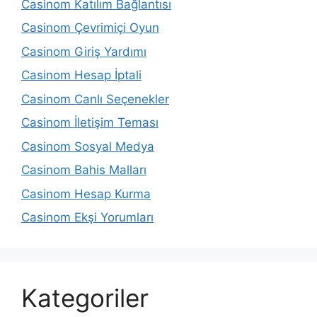
Casinom Katılım Bağlantısı
Casinom Çevrimiçi Oyun
Casinom Giriş Yardımı
Casinom Hesap İptali
Casinom Canlı Seçenekler
Casinom İletişim Teması
Casinom Sosyal Medya
Casinom Bahis Malları
Casinom Hesap Kurma
Casinom Ekşi Yorumları
Kategoriler