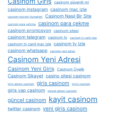
Casinom Giriş
casinom güvenlir mi
casinom instagram
casinom maç izle
Casinom Nasıl Bir Site
casinom müşteri hizmetleri
casinom para çekme
casinom para yatirma
casinom promosyon
casinom sitesi
casinom telegram
casinom tv
casinom tv canli maç
casinom tv izle
casinom tv canli maç izle
casinom whatsapp
casinom yeni adres
Casinom Yeni Adresi
Casinom Yeni Giriş
Casinom Üyelik
Casinom Şikayet
casino sitesi casinom
giris casinom
giris adresi casinom
girisi casinom
giris yap casinom
güncel adresi casinom
kayit casinom
güncel casinom
yeni giris casinom
twitter casinom