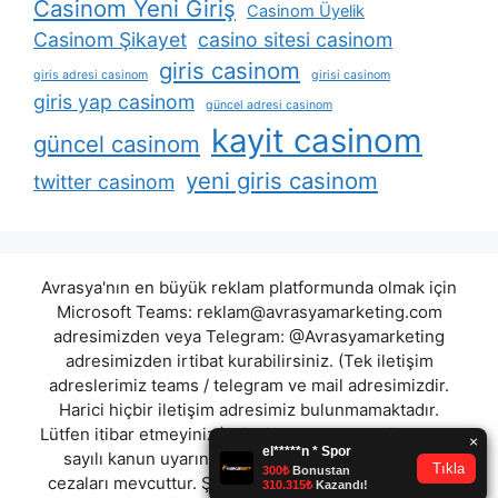
Casinom Yeni Giriş
Casinom Üyelik
Casinom Şikayet
casino sitesi casinom
giris casinom
giris adresi casinom
girisi casinom
giris yap casinom
güncel adresi casinom
kayit casinom
güncel casinom
yeni giris casinom
twitter casinom
Avrasya'nın en büyük reklam platformunda olmak için
Microsoft Teams:
reklam@avrasyamarketing.com
adresimizden veya Telegram: @Avrasyamarketing
adresimizden irtibat kurabilirsiniz. (Tek iletişim
adreslerimiz teams / telegram ve mail adresimizdir.
Harici hiçbir iletişim adresimiz bulunmamaktadır.
Lütfen itibar etmeyiniz.) Türkiye yasalarına göre 7258
sayılı kanun uyarınca yasa dışı bahis oynamanın
cezaları mevcuttur. Şu an bulunduğunuz site hiç bir