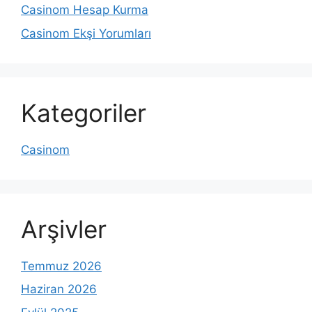
Casinom Hesap Kurma
Casinom Ekşi Yorumları
Kategoriler
Casinom
Arşivler
Temmuz 2026
Haziran 2026