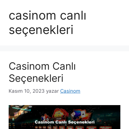
casinom canlı
seçenekleri
Casinom Canlı
Seçenekleri
Kasım 10, 2023
yazar
Casinom