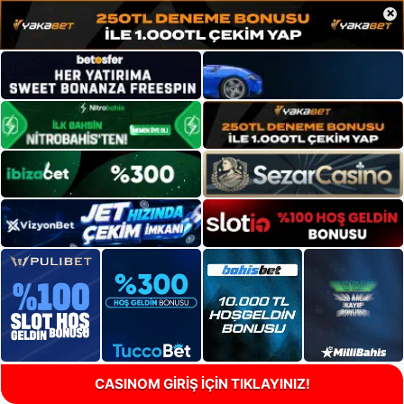
×
CASINOM GİRİŞ İÇİN TIKLAYINIZ!