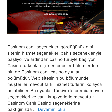
Casinom canlı seçenekleri gördüğünüz gibi
sitenin hizmet seçenekleri bahis seçenekleriyle
başlıyor ve ardından casino türüyle başlıyor.
Casino tutkunları için en popüler bölümlerden
biri de Casinom canlı casino oyunları
bölümüdür. Web sitesinin bu bölümünde
müşteriler mevcut farklı hizmet türlerini kolayca
bulabilirler. Bu oyunlar Türkiye’de premium oyun
seçenekleri ve canlı krupiyerlerle mevcuttur.
Casinom Canlı Casino seçeneklerine
baktığınızda …
Devamını oku