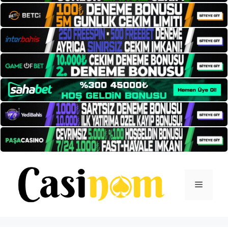
İçeriğe
atla
Menü