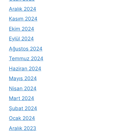
Aralık 2024
Kasım 2024
Ekim 2024
Eylül 2024
Ağustos 2024
Temmuz 2024
Haziran 2024
Mayıs 2024
Nisan 2024
Mart 2024
Şubat 2024
Ocak 2024
Aralık 2023