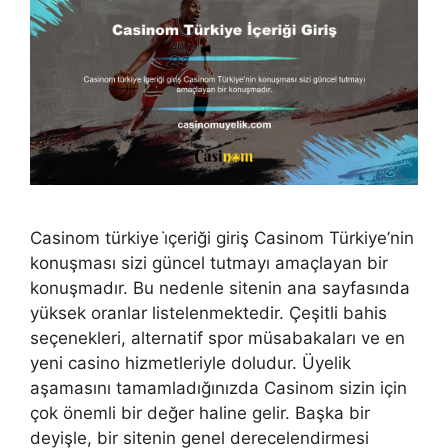
Casinom türkiye i̇çeriği giriş Casinom Türkiye’nin
konuşması sizi güncel tutmayı amaçlayan bir
konuşmadır. Bu nedenle sitenin ana sayfasında
yüksek oranlar listelenmektedir. Çeşitli bahis
seçenekleri, alternatif spor müsabakaları ve en
yeni casino hizmetleriyle doludur. Üyelik
aşamasını tamamladığınızda Casinom sizin için
çok önemli bir değer haline gelir. Başka bir
deyişle, bir sitenin genel derecelendirmesi