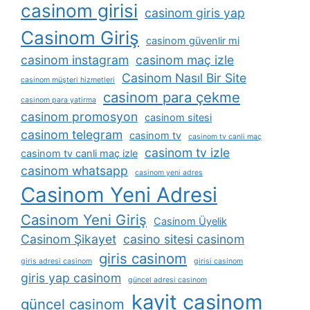
casinom girisi
casinom giris yap
Casinom Giriş
casinom güvenlir mi
casinom instagram
casinom maç izle
Casinom Nasıl Bir Site
casinom müşteri hizmetleri
casinom para çekme
casinom para yatirma
casinom promosyon
casinom sitesi
casinom telegram
casinom tv
casinom tv canli maç
casinom tv izle
casinom tv canli maç izle
casinom whatsapp
casinom yeni adres
Casinom Yeni Adresi
Casinom Yeni Giriş
Casinom Üyelik
Casinom Şikayet
casino sitesi casinom
giris casinom
giris adresi casinom
girisi casinom
giris yap casinom
güncel adresi casinom
kayit casinom
güncel casinom