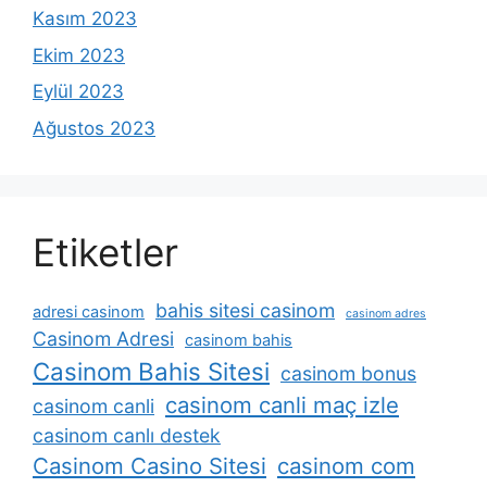
Kasım 2023
Ekim 2023
Eylül 2023
Ağustos 2023
Etiketler
bahis sitesi casinom
adresi casinom
casinom adres
Casinom Adresi
casinom bahis
Casinom Bahis Sitesi
casinom bonus
casinom canli maç izle
casinom canli
casinom canlı destek
Casinom Casino Sitesi
casinom com