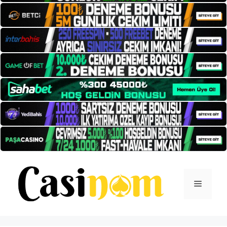
İçeriğe
atla
Menü