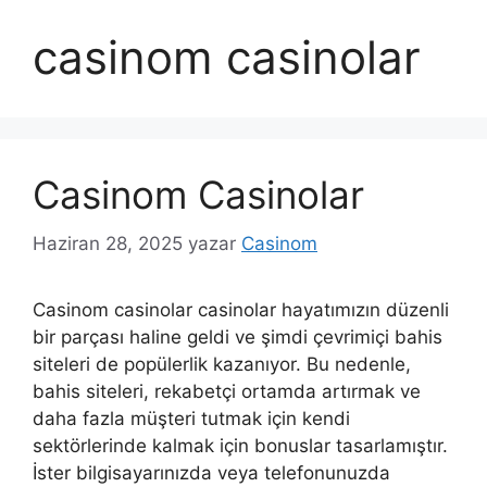
casinom casinolar
Casinom Casinolar
Haziran 28, 2025
yazar
Casinom
Casinom casinolar casinolar hayatımızın düzenli
bir parçası haline geldi ve şimdi çevrimiçi bahis
siteleri de popülerlik kazanıyor. Bu nedenle,
bahis siteleri, rekabetçi ortamda artırmak ve
daha fazla müşteri tutmak için kendi
sektörlerinde kalmak için bonuslar tasarlamıştır.
İster bilgisayarınızda veya telefonunuzda