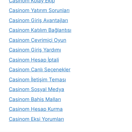
Casinom Kolay Ekip
Casinom Yatırım Sorunları
Casinom Giriş Avantajları
Casinom Katılım Bağlantısı
Casinom Çevrimiçi Oyun
Casinom Giriş Yardımı
Casinom Hesap İptali
Casinom Canlı Seçenekler
Casinom İletişim Teması
Casinom Sosyal Medya
Casinom Bahis Malları
Casinom Hesap Kurma
Casinom Ekşi Yorumları