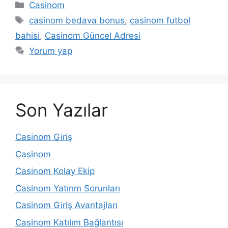
Kategoriler
Casinom
Etiketler
casinom bedava bonus
,
casinom futbol
bahisi
,
Casinom Güncel Adresi
Yorum yap
Son Yazılar
Casinom Giriş
Casinom
Casinom Kolay Ekip
Casinom Yatırım Sorunları
Casinom Giriş Avantajları
Casinom Katılım Bağlantısı