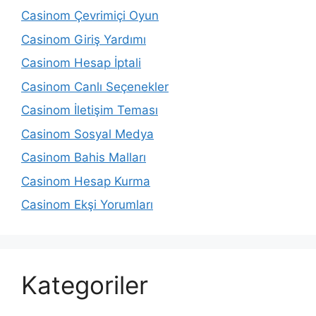
Casinom Çevrimiçi Oyun
Casinom Giriş Yardımı
Casinom Hesap İptali
Casinom Canlı Seçenekler
Casinom İletişim Teması
Casinom Sosyal Medya
Casinom Bahis Malları
Casinom Hesap Kurma
Casinom Ekşi Yorumları
Kategoriler