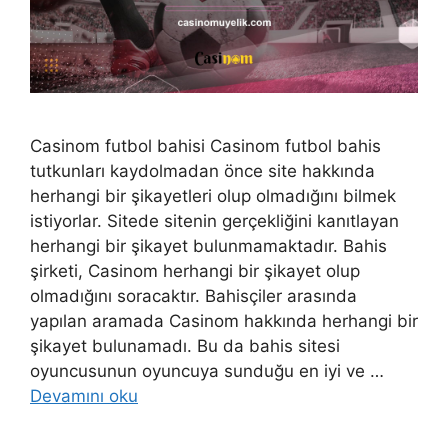
Casinom futbol bahisi Casinom futbol bahis
tutkunları kaydolmadan önce site hakkında
herhangi bir şikayetleri olup olmadığını bilmek
istiyorlar. Sitede sitenin gerçekliğini kanıtlayan
herhangi bir şikayet bulunmamaktadır. Bahis
şirketi, Casinom herhangi bir şikayet olup
olmadığını soracaktır. Bahisçiler arasında
yapılan aramada Casinom hakkında herhangi bir
şikayet bulunamadı. Bu da bahis sitesi
oyuncusunun oyuncuya sunduğu en iyi ve …
Devamını oku