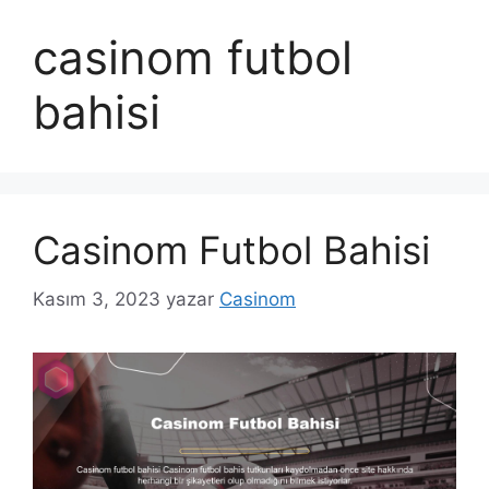
casinom futbol
bahisi
Casinom Futbol Bahisi
Kasım 3, 2023
yazar
Casinom