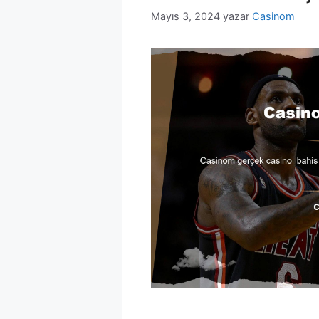
Mayıs 3, 2024
yazar
Casinom