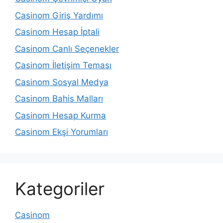
Casinom Giriş Yardımı
Casinom Hesap İptali
Casinom Canlı Seçenekler
Casinom İletişim Teması
Casinom Sosyal Medya
Casinom Bahis Malları
Casinom Hesap Kurma
Casinom Ekşi Yorumları
Kategoriler
Casinom