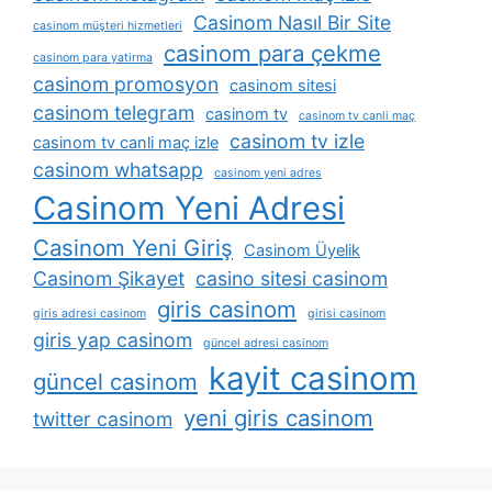
Casinom Nasıl Bir Site
casinom müşteri hizmetleri
casinom para çekme
casinom para yatirma
casinom promosyon
casinom sitesi
casinom telegram
casinom tv
casinom tv canli maç
casinom tv izle
casinom tv canli maç izle
casinom whatsapp
casinom yeni adres
Casinom Yeni Adresi
Casinom Yeni Giriş
Casinom Üyelik
Casinom Şikayet
casino sitesi casinom
giris casinom
giris adresi casinom
girisi casinom
giris yap casinom
güncel adresi casinom
kayit casinom
güncel casinom
yeni giris casinom
twitter casinom