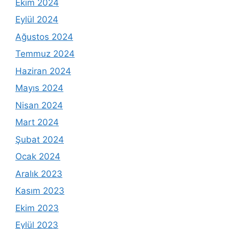
Ekim 2024
Eylül 2024
Ağustos 2024
Temmuz 2024
Haziran 2024
Mayıs 2024
Nisan 2024
Mart 2024
Şubat 2024
Ocak 2024
Aralık 2023
Kasım 2023
Ekim 2023
Eylül 2023