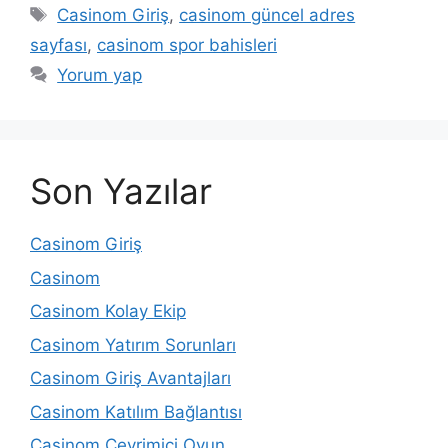
Etiketler
Casinom Giriş
,
casinom güncel adres
sayfası
,
casinom spor bahisleri
Yorum yap
Son Yazılar
Casinom Giriş
Casinom
Casinom Kolay Ekip
Casinom Yatırım Sorunları
Casinom Giriş Avantajları
Casinom Katılım Bağlantısı
Casinom Çevrimiçi Oyun