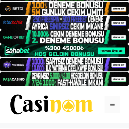
İçeriğe
atla
Menü