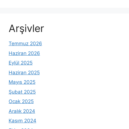
Arşivler
Temmuz 2026
Haziran 2026
Eylül 2025
Haziran 2025
Mayıs 2025
Şubat 2025
Ocak 2025
Aralık 2024
Kasım 2024