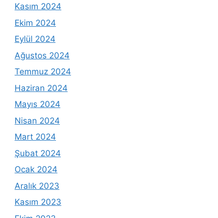
Kasım 2024
Ekim 2024
Eylül 2024
Ağustos 2024
Temmuz 2024
Haziran 2024
Mayıs 2024
Nisan 2024
Mart 2024
Şubat 2024
Ocak 2024
Aralık 2023
Kasım 2023