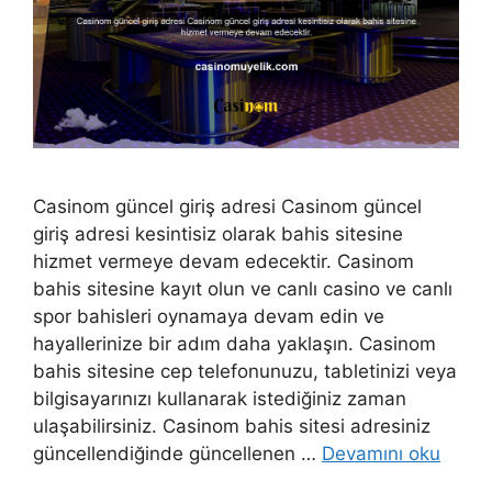
Casinom güncel giriş adresi Casinom güncel
giriş adresi kesintisiz olarak bahis sitesine
hizmet vermeye devam edecektir. Casinom
bahis sitesine kayıt olun ve canlı casino ve canlı
spor bahisleri oynamaya devam edin ve
hayallerinize bir adım daha yaklaşın. Casinom
bahis sitesine cep telefonunuzu, tabletinizi veya
bilgisayarınızı kullanarak istediğiniz zaman
ulaşabilirsiniz. Casinom bahis sitesi adresiniz
güncellendiğinde güncellenen …
Devamını oku