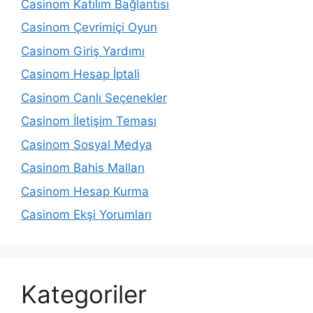
Casinom Katılım Bağlantısı
Casinom Çevrimiçi Oyun
Casinom Giriş Yardımı
Casinom Hesap İptali
Casinom Canlı Seçenekler
Casinom İletişim Teması
Casinom Sosyal Medya
Casinom Bahis Malları
Casinom Hesap Kurma
Casinom Ekşi Yorumları
Kategoriler