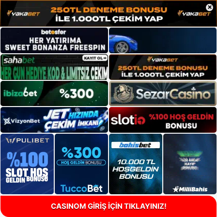
×
CASINOM GİRİŞ İÇİN TIKLAYINIZ!