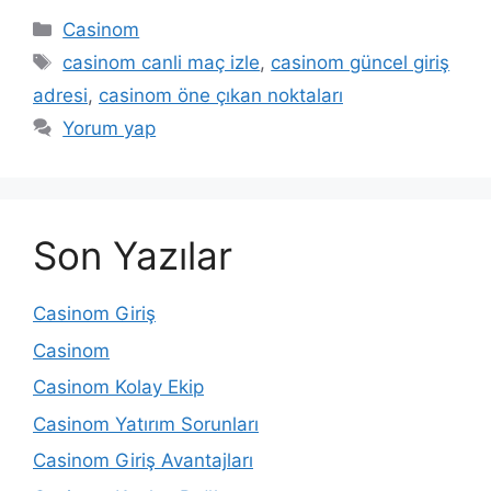
Kategoriler
Casinom
Etiketler
casinom canli maç izle
,
casinom güncel giriş
adresi
,
casinom öne çıkan noktaları
Yorum yap
Son Yazılar
Casinom Giriş
Casinom
Casinom Kolay Ekip
Casinom Yatırım Sorunları
Casinom Giriş Avantajları