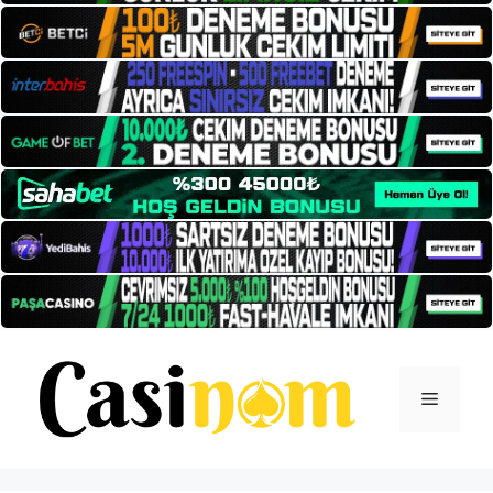
İçeriğe
atla
Menü