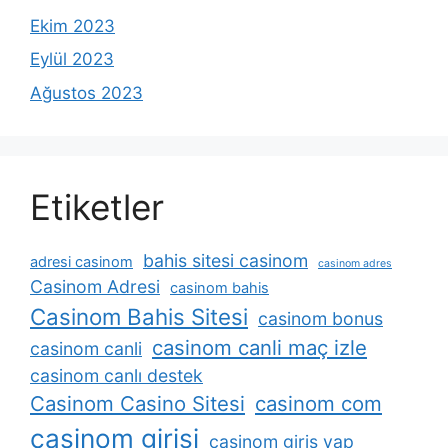
Ekim 2023
Eylül 2023
Ağustos 2023
Etiketler
bahis sitesi casinom
adresi casinom
casinom adres
Casinom Adresi
casinom bahis
Casinom Bahis Sitesi
casinom bonus
casinom canli maç izle
casinom canli
casinom canlı destek
Casinom Casino Sitesi
casinom com
casinom girisi
casinom giris yap