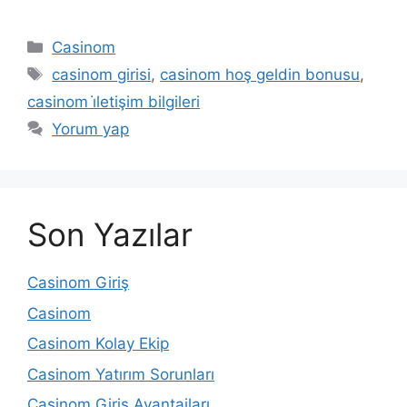
Kategoriler
Casinom
Etiketler
casinom girisi
,
casinom hoş geldin bonusu
,
casinom i̇letişim bilgileri
Yorum yap
Son Yazılar
Casinom Giriş
Casinom
Casinom Kolay Ekip
Casinom Yatırım Sorunları
Casinom Giriş Avantajları