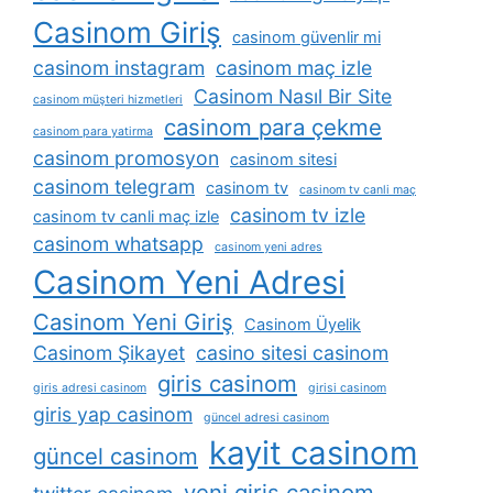
Casinom Giriş
casinom güvenlir mi
casinom instagram
casinom maç izle
Casinom Nasıl Bir Site
casinom müşteri hizmetleri
casinom para çekme
casinom para yatirma
casinom promosyon
casinom sitesi
casinom telegram
casinom tv
casinom tv canli maç
casinom tv izle
casinom tv canli maç izle
casinom whatsapp
casinom yeni adres
Casinom Yeni Adresi
Casinom Yeni Giriş
Casinom Üyelik
Casinom Şikayet
casino sitesi casinom
giris casinom
giris adresi casinom
girisi casinom
giris yap casinom
güncel adresi casinom
kayit casinom
güncel casinom
yeni giris casinom